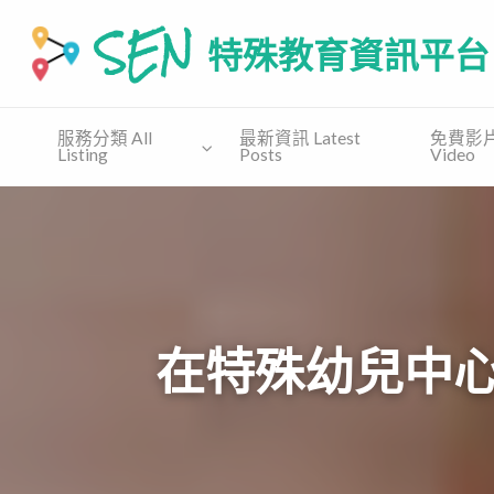
SEN 特殊教育資訊平台
SEN.COM.HK為有特殊教育需要(自閉譜系障礙、特别學習障礙
服務分類 All
最新資訊 Latest
免費影片 
Listing
Posts
Video
免費
收費課
免費教
支援協會
講座
程
材 Free
Supporting
Free
Private
Material
Organization
Talk
Course
在特殊幼兒中心