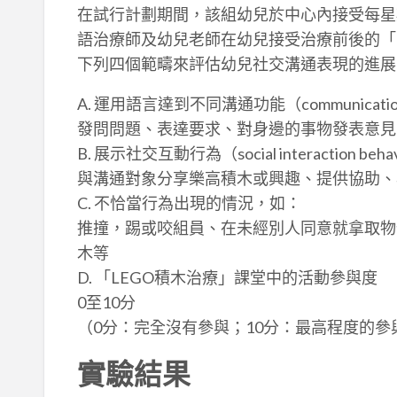
在試行計劃期間，該組幼兒於中心內接受每星期
語治療師及幼兒老師在幼兒接受治療前後的「
下列四個範疇來評估幼兒社交溝通表現的進展
A. 運用語言達到不同溝通功能（communicatio
發問問題、表達要求、對身邊的事物發表意見
B. 展示社交互動行為（social interaction b
與溝通對象分享樂高積木或興趣、提供協助、
C. 不恰當行為出現的情況，如：
推撞，踢或咬組員、在未經別人同意就拿取物
木等
D. 「LEGO積木治療」課堂中的活動參與度
0至10分
（0分：完全沒有參與；10分：最高程度的參
實驗結果