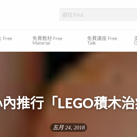
、發展障礙、專注力缺乏及過度活躍症等)的學生提供一個一站式的平台，尋
Free
免費教材 Free
免費講座 Free
支
Material
Talk
O
內推行「LEGO積木
五月 24, 2018