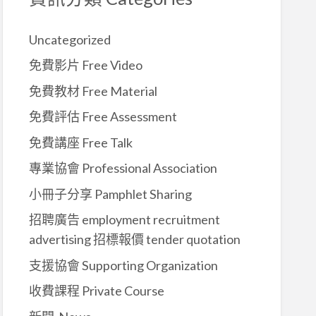
Uncategorized
免費影片 Free Video
免費教材 Free Material
免費評估 Free Assessment
免費講座 Free Talk
專業協會 Professional Association
小冊子分享 Pamphlet Sharing
招聘廣告 employment recruitment
advertising 招標報價 tender quotation
支援協會 Supporting Organization
收費課程 Private Course