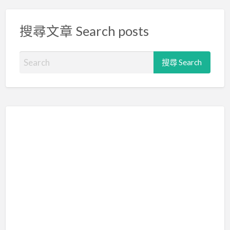
搜尋文章 Search posts
S
e
a
r
c
h
f
o
r
: