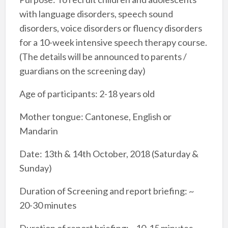
with language disorders, speech sound
disorders, voice disorders or fluency disorders
for a 10-week intensive speech therapy course.
(The details will be announced to parents /
guardians on the screening day)
Age of participants: 2-18 years old
Mother tongue: Cantonese, English or
Mandarin
Date: 13th & 14th October, 2018 (Saturday &
Sunday)
Duration of Screening and report briefing: ~
20-30 minutes
Duration of report briefing: ~10-15 minutes