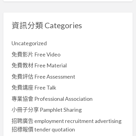
資訊分類 Categories
Uncategorized
免費影片 Free Video
免費教材 Free Material
免費評估 Free Assessment
免費講座 Free Talk
專業協會 Professional Association
小冊子分享 Pamphlet Sharing
招聘廣告 employment recruitment advertising
招標報價 tender quotation