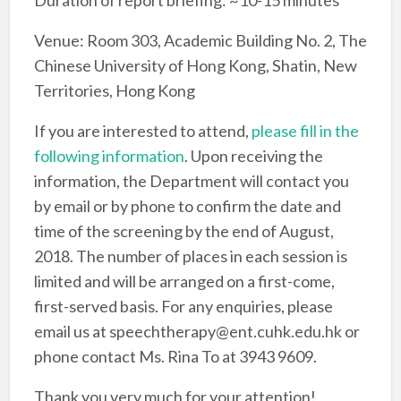
Venue: Room 303, Academic Building No. 2, The
Chinese University of Hong Kong, Shatin, New
Territories, Hong Kong
If you are interested to attend,
please fill in the
following information
. Upon receiving the
information, the Department will contact you
by email or by phone to confirm the date and
time of the screening by the end of August,
2018. The number of places in each session is
limited and will be arranged on a first-come,
first-served basis. For any enquiries, please
email us at speechtherapy@ent.cuhk.edu.hk or
phone contact Ms. Rina To at 3943 9609.
Thank you very much for your attention!