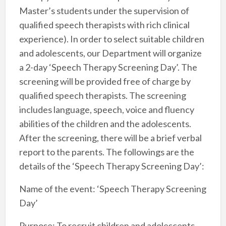
Master’s students under the supervision of
qualified speech therapists with rich clinical
experience). In order to select suitable children
and adolescents, our Department will organize
a 2-day ‘Speech Therapy Screening Day’. The
screening will be provided free of charge by
qualified speech therapists. The screening
includes language, speech, voice and fluency
abilities of the children and the adolescents.
After the screening, there will be a brief verbal
report to the parents. The followings are the
details of the ‘Speech Therapy Screening Day’:
Name of the event: ‘Speech Therapy Screening
Day’
Purpose: To recruit children and adolescents