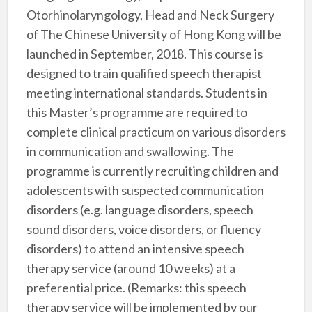
Otorhinolaryngology, Head and Neck Surgery
of The Chinese University of Hong Kong will be
launched in September, 2018. This course is
designed to train qualified speech therapist
meeting international standards. Students in
this Master’s programme are required to
complete clinical practicum on various disorders
in communication and swallowing. The
programme is currently recruiting children and
adolescents with suspected communication
disorders (e.g. language disorders, speech
sound disorders, voice disorders, or fluency
disorders) to attend an intensive speech
therapy service (around 10 weeks) at a
preferential price. (Remarks: this speech
therapy service will be implemented by our