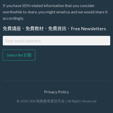
If you have SEN related information that you consider
worthwhile to share, you might email us and we would share it
accordingly.
免費講座．免費教材．免費資訊．Free Newsletters
Privacy Policy
©
2026
SEN 特殊教育資訊平台
| All Rights Reserved