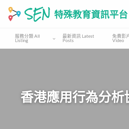
SEN 特殊教育資訊平台
SEN.COM.HK為有特殊教育需要(自閉譜系障礙、特别學習障礙
服務分類 All
最新資訊 Latest
免費影片 
Listing
Posts
Video
免費
收費課
免費教
支援協會
講座
程
材 Free
Supporting
Free
Private
Material
Organization
Talk
Course
香港應用行為分析協會 Hon