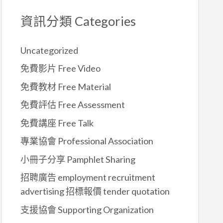
資訊分類 Categories
Uncategorized
免費影片 Free Video
免費教材 Free Material
免費評估 Free Assessment
免費講座 Free Talk
專業協會 Professional Association
小冊子分享 Pamphlet Sharing
招聘廣告 employment recruitment
advertising 招標報價 tender quotation
支援協會 Supporting Organization