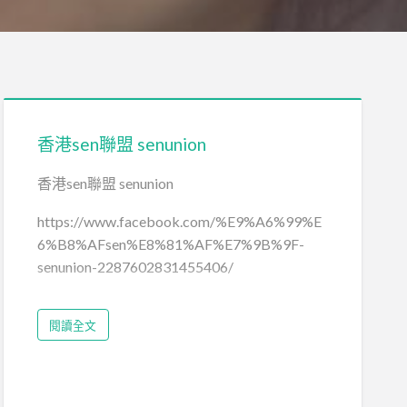
香港sen聯盟 senunion
香港sen聯盟 senunion
https://www.facebook.com/%E9%A6%99%E
6%B8%AFsen%E8%81%AF%E7%9B%9F-
senunion-2287602831455406/
閱讀全文