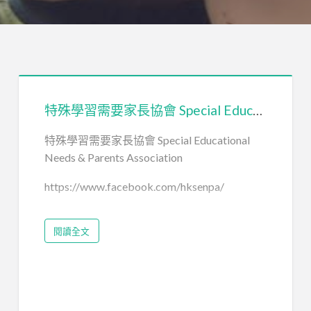
特殊學習需要家長協會 Special Educational Needs & Parents Association
特殊學習需要家長協會 Special Educational
Needs & Parents Association
https://www.facebook.com/hksenpa/
閱讀全文