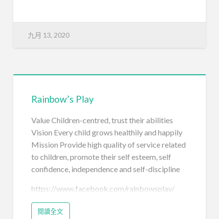
九月 13, 2020
Rainbow’s Play
Value Children-centred, trust their abilities
Vision Every child grows healthily and happily
Mission Provide high quality of service related
to children, promote their self esteem, self
confidence, independence and self-discipline
https://www.facebook.com/rainbowsplay/
閱讀全文