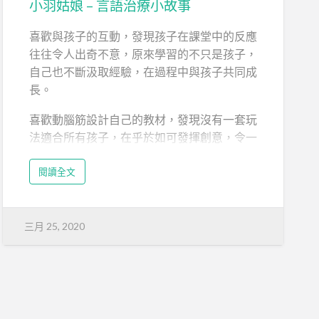
小羽姑娘 – 言語治療小故事
喜歡與孩子的互動，發現孩子在課堂中的反應
往往令人出奇不意，原來學習的不只是孩子，
自己也不斷汲取經驗，在過程中與孩子共同成
長。
喜歡動腦筋設計自己的教材，發現沒有一套玩
法適合所有孩子，在乎於如可發揮創意，令一
份簡單的教材演變出無盡的玩法。
閱讀全文
喜歡與人分享工作樂事，發現很多朋友也遇到
教育孩子的煩惱，並能從我的分享中得到啟
發，於是決定開設專頁，與更多人分享我的故
三月 25, 2020
事及小小心得。
https://www.facebook.com/thelittlemissfeath
er/