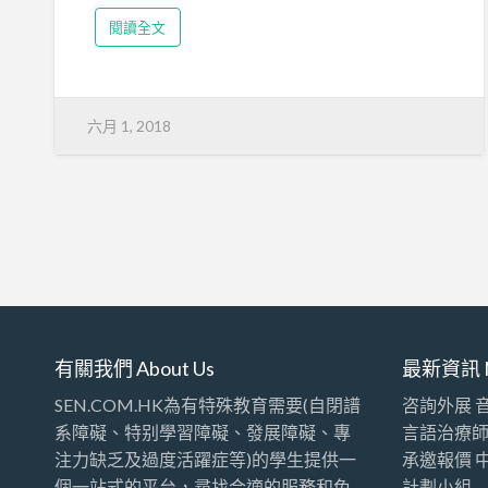
閱讀全文
六月 1, 2018
有關我們 About Us
最新資訊 
SEN.COM.HK為有特殊教育需要(自閉譜
咨詢外展 
系障礙、特别學習障礙、發展障礙、專
言語治療
注力缺乏及過度活躍症等)的學生提供一
承邀報價 
個一站式的平台，尋找合適的服務和免
計劃小組