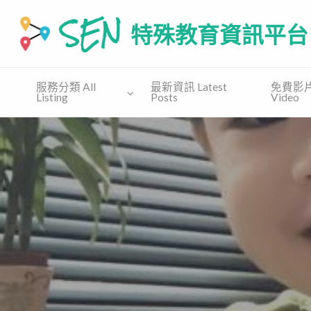
SEN 特殊教育資訊平台
SEN.COM.HK為有特殊教育需要(自閉譜系障礙、特别學習障礙
服務分類 All
最新資訊 Latest
免費影片 
Listing
Posts
Video
免費
收費課
免費教
支援協會
講座
程
材 Free
Supporting
Free
Private
Material
Organization
Talk
Course