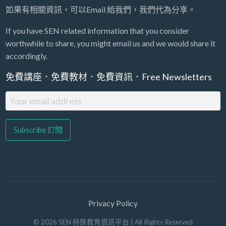
如果有相關資訊，可以Email 給我們，我們代為分享。
If you have SEN related information that you consider
worthwhile to share, you might email us and we would share it
accordingly.
免費講座．免費教材．免費資訊．Free Newsletters
Privacy Policy
©
2026
SEN 特殊教育資訊平台
| All Rights Reserved