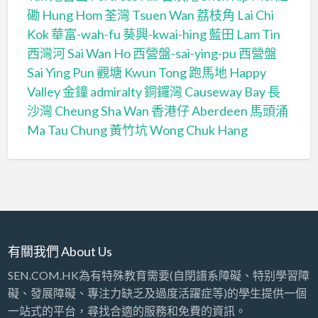
磡 Hung Hom
荃灣 Tsuen Wan
荔枝角 Lai Chi
Kok
華富-wah-fu
葵興-kwai-hing
藍田 Lam Tin
西灣河 Sai Wan Ho
西營盤-sai-ying-pu
西營盤
Sai Ying Pun
觀塘 Kwun Tong
跑馬地 Happy
Valley
金鐘 admiralty
銅鑼灣 Causeway Bay
長
沙灣 Cheung Sha Wan
香港仔 Aberdeen
馬頭涌
Ma Tau Chung
黃竹坑 Wong Chuk Hang
有關我們 About Us
SEN.COM.HK為有特殊教育需要(自閉譜系障礙、特别學習障
礙、發展障礙、專注力缺乏及過度活躍症等)的學生提供一個
一站式的平台，尋找合適的服務和免費的資訊。