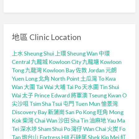
地區 Clinic Location
上水 Sheung Shui
上環 Sheung Wan
中環
Central
九龍城 Kowloon City
九龍塘 Kowloon
Tong
九龍灣 Kowloon Bay
佐敦 Jordan
元朗
Yuen Long
北角 North Point
土瓜灣 To Kwa
Wan
大圍 Tai Wai
大埔 Tai Po
天水圍 Tin Shui
Wai
太子 Prince Edward
將軍澳 Tseung Kwan O
尖沙咀 Tsim Sha Tsui
屯門 Tuen Mun
愉景灣
Discovery Bay
新蒲崗 San Po Kong
旺角 Mong
Kok
柴灣 Chai Wan
沙田 Sha Tin
油麻地 Yau Ma
Tei
深水埗 Sham Shui Po
灣仔 Wan Chai
火炭 Fo
Tan
炮台山 Fortress Hill
石硤尾 Shek Kip Mei
紅