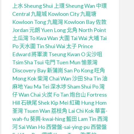
上水 Sheung Shui
上環 Sheung Wan
中環
Central
九龍城 Kowloon City
九龍塘
Kowloon Tong
九龍灣 Kowloon Bay
佐敦
Jordan
元朗 Yuen Long
北角 North Point
土瓜灣 To Kwa Wan
大圍 Tai Wai
大埔 Tai
Po
天水圍 Tin Shui Wai
太子 Prince
Edward
將軍澳 Tseung Kwan O
尖沙咀
Tsim Sha Tsui
屯門 Tuen Mun
愉景灣
Discovery Bay
新蒲崗 San Po Kong
旺角
Mong Kok
柴灣 Chai Wan
沙田 Sha Tin
油
麻地 Yau Ma Tei
深水埗 Sham Shui Po
灣
仔 Wan Chai
火炭 Fo Tan
炮台山 Fortress
Hill
石硤尾 Shek Kip Mei
紅磡 Hung Hom
荃灣 Tsuen Wan
荔枝角 Lai Chi Kok
華富-
wah-fu
葵興-kwai-hing
藍田 Lam Tin
西灣
河 Sai Wan Ho
西營盤-sai-ying-pu
西營盤