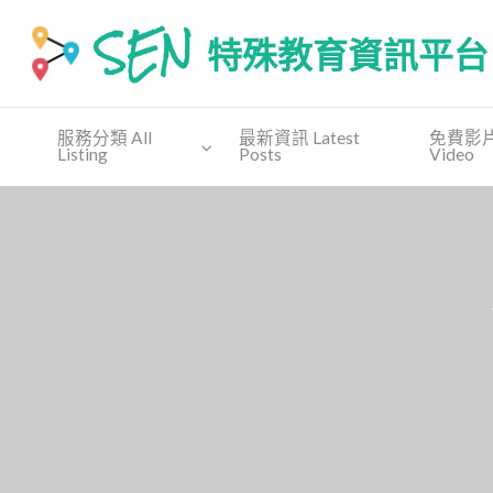
SEN 特殊教育資訊平台
SEN.COM.HK為有特殊教育需要(自閉譜系障礙、特别學習障礙
服務分類 All
最新資訊 Latest
免費影片 
Listing
Posts
Video
免費
收費課
免費教
支援協會
講座
程
材 Free
Supporting
Free
Private
Material
Organization
Talk
Course