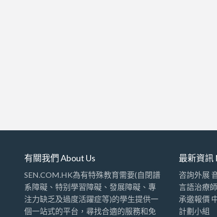
有關我們 About Us
最新資訊 
SEN.COM.HK為有特殊教育需要(自閉譜
咨詢外展 
系障礙、特别學習障礙、發展障礙、專
言語治療
注力缺乏及過度活躍症等)的學生提供一
承邀報價 
個一站式的平台，尋找合適的服務和免
計劃小組