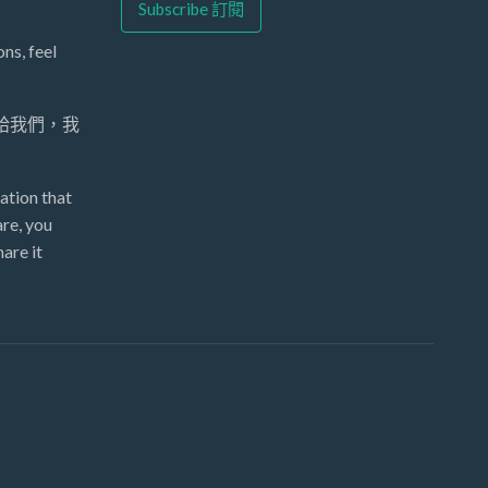
ns, feel
 給我們，我
ation that
re, you
are it