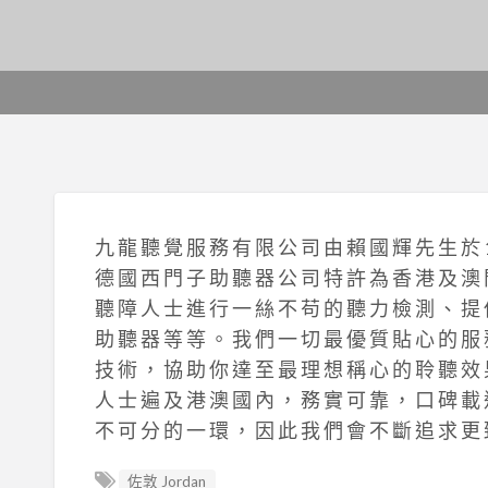
九 龍 聽 覺 服 務 有 限 公 司 由 賴 國 輝 先 生 於 1
德 國 西 門 子 助 聽 器 公 司 特 許 為 香 港 及 澳 
聽 障 人 士 進 行 一 絲 不 苟 的 聽 力 檢 測 、 提 
助 聽 器 等 等 。 我 們 一 切 最 優 質 貼 心 的 服 
技 術 ， 協 助 你 達 至 最 理 想 稱 心 的 聆 聽 效 
人 士 遍 及 港 澳 國 內 ， 務 實 可 靠 ， 口 碑 載 
不 可 分 的 一 環 ， 因 此 我 們 會 不 斷 追 求 更 
佐敦 Jordan