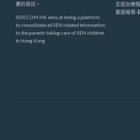
費的資訊。
言語治療服
書面報價-
SEN.COM.HK aims at being a platform
to consolidate all SEN related information
to the parents taking care of SEN children
in Hong Kong