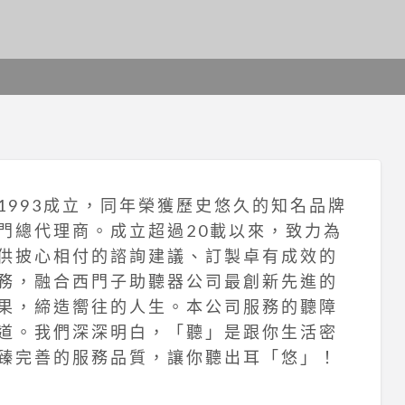
 9 9 3 成 立 ， 同 年 榮 獲 歷 史 悠 久 的 知 名 品 牌
門 總 代 理 商 。 成 立 超 過 2 0 載 以 來 ， 致 力 為
供 披 心 相 付 的 諮 詢 建 議 、 訂 製 卓 有 成 效 的
務 ， 融 合 西 門 子 助 聽 器 公 司 最 創 新 先 進 的
果 ， 締 造 嚮 往 的 人 生 。 本 公 司 服 務 的 聽 障
道 。 我 們 深 深 明 白 ， 「 聽 」 是 跟 你 生 活 密
臻 完 善 的 服 務 品 質 ， 讓 你 聽 出 耳 「 悠 」 ！