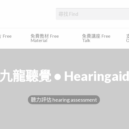
、發展障礙、專注力缺乏及過度活躍症等)的學生提供一個一站式的平台，尋
Free
免費教材 Free
免費講座 Free
支
Material
Talk
O
九龍聽覺 • Hearingai
聽力評估 hearing assessment