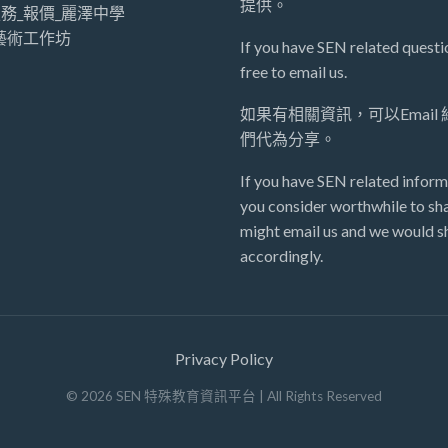
提供。
務_報價_麗澤中學
藝術工作坊
If you have SEN related questio
free to email us.
如果有相關資訊，可以Email
們代為分享。
If you have SEN related inform
you consider worthwhile to sha
might email us and we would sh
accordingly.
Privacy Policy
©
2026
SEN 特殊教育資訊平台
| All Rights Reserved