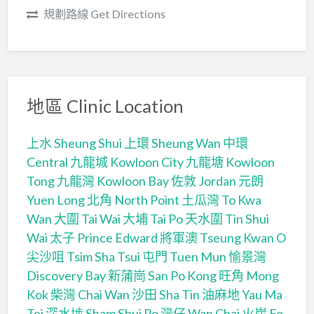
規劃路線 Get Directions
地區 Clinic Location
上水 Sheung Shui
上環 Sheung Wan
中環
Central
九龍城 Kowloon City
九龍塘 Kowloon
Tong
九龍灣 Kowloon Bay
佐敦 Jordan
元朗
Yuen Long
北角 North Point
土瓜灣 To Kwa
Wan
大圍 Tai Wai
大埔 Tai Po
天水圍 Tin Shui
Wai
太子 Prince Edward
將軍澳 Tseung Kwan O
尖沙咀 Tsim Sha Tsui
屯門 Tuen Mun
愉景灣
Discovery Bay
新蒲崗 San Po Kong
旺角 Mong
Kok
柴灣 Chai Wan
沙田 Sha Tin
油麻地 Yau Ma
Tei
深水埗 Sham Shui Po
灣仔 Wan Chai
火炭 Fo