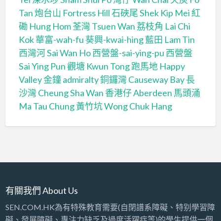
Tan
炮台山 Fortress Hill
石硤尾 Shek Kip Mei
紅
磡 Hung Hom
荃灣 Tsuen Wan
荔枝角 Lai Chi
Kok
華富-wah-fu
葵興-kwai-hing
藍田 Lam Tin
西灣河 Sai Wan Ho
西營盤-sai-ying-pu
西營盤
Sai Ying Pun
觀塘 Kwun Tong
跑馬地 Happy
Valley
金鐘 admiralty
銅鑼灣 Causeway Bay
長
沙灣 Cheung Sha Wan
香港仔 Aberdeen
馬頭涌
Ma Tau Chung
黃竹坑 Wong Chuk Hang
有關我們 About Us
SEN.COM.HK為有特殊教育需要(自閉譜系障礙、特别學習障
礙、發展障礙、專注力缺乏及過度活躍症等)的學生提供一個