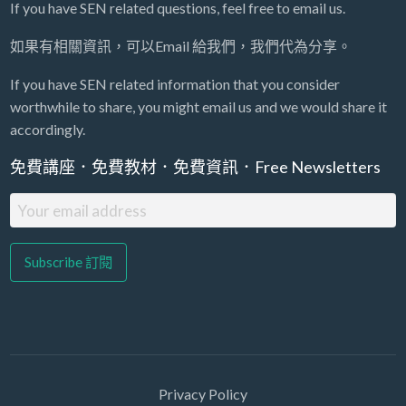
If you have SEN related questions, feel free to email us.
如果有相關資訊，可以Email 給我們，我們代為分享。
If you have SEN related information that you consider
worthwhile to share, you might email us and we would share it
accordingly.
免費講座．免費教材．免費資訊．Free Newsletters
Privacy Policy