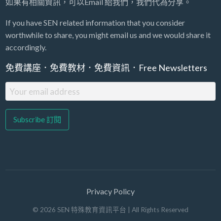
如果有相關資訊，可以Email 給我們，我們代為分享。
If you have SEN related information that you consider
worthwhile to share, you might email us and we would share it
accordingly.
免費講座．免費教材．免費資訊．Free Newsletters
Privacy Policy
©
2026
SEN 特殊教育資訊平台
| All Rights Reserved