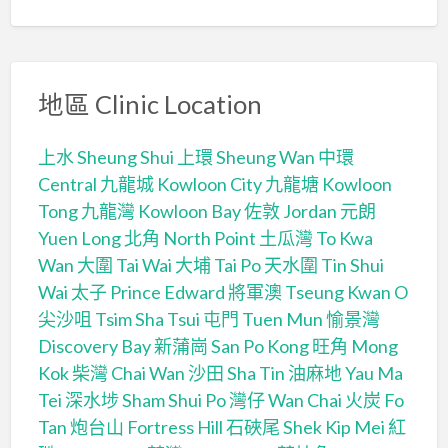
地區 Clinic Location
上水 Sheung Shui
上環 Sheung Wan
中環
Central
九龍城 Kowloon City
九龍塘 Kowloon
Tong
九龍灣 Kowloon Bay
佐敦 Jordan
元朗
Yuen Long
北角 North Point
土瓜灣 To Kwa
Wan
大圍 Tai Wai
大埔 Tai Po
天水圍 Tin Shui
Wai
太子 Prince Edward
將軍澳 Tseung Kwan O
尖沙咀 Tsim Sha Tsui
屯門 Tuen Mun
愉景灣
Discovery Bay
新蒲崗 San Po Kong
旺角 Mong
Kok
柴灣 Chai Wan
沙田 Sha Tin
油麻地 Yau Ma
Tei
深水埗 Sham Shui Po
灣仔 Wan Chai
火炭 Fo
Tan
炮台山 Fortress Hill
石硤尾 Shek Kip Mei
紅