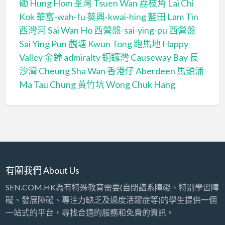
磡 Hung Hom
荃灣 Tsuen Wan
荔枝角 Lai Chi
Kok
華富-wah-fu
葵興-kwai-hing
藍田 Lam Tin
西灣河 Sai Wan Ho
西營盤-sai-ying-pu
西營盤
Sai Ying Pun
觀塘 Kwun Tong
跑馬地 Happy
Valley
金鐘 admiralty
銅鑼灣 Causeway Bay
長
沙灣 Cheung Sha Wan
香港仔 Aberdeen
馬頭涌
Ma Tau Chung
黃竹坑 Wong Chuk Hang
有關我們 About Us
SEN.COM.HK為有特殊教育需要(自閉譜系障礙、特别學習障
礙、發展障礙、專注力缺乏及過度活躍症等)的學生提供一個
一站式的平台，尋找合適的服務和免費的資訊。