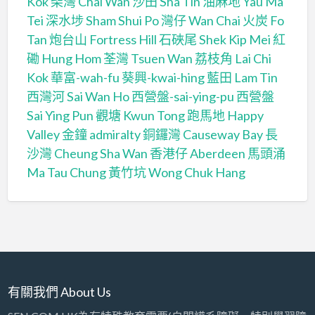
Kok
柴灣 Chai Wan
沙田 Sha Tin
油麻地 Yau Ma
Tei
深水埗 Sham Shui Po
灣仔 Wan Chai
火炭 Fo
Tan
炮台山 Fortress Hill
石硤尾 Shek Kip Mei
紅
磡 Hung Hom
荃灣 Tsuen Wan
荔枝角 Lai Chi
Kok
華富-wah-fu
葵興-kwai-hing
藍田 Lam Tin
西灣河 Sai Wan Ho
西營盤-sai-ying-pu
西營盤
Sai Ying Pun
觀塘 Kwun Tong
跑馬地 Happy
Valley
金鐘 admiralty
銅鑼灣 Causeway Bay
長
沙灣 Cheung Sha Wan
香港仔 Aberdeen
馬頭涌
Ma Tau Chung
黃竹坑 Wong Chuk Hang
有關我們 About Us