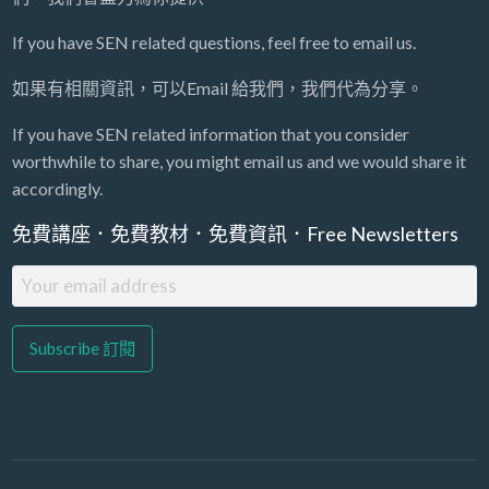
If you have SEN related questions, feel free to email us.
如果有相關資訊，可以Email 給我們，我們代為分享。
If you have SEN related information that you consider
worthwhile to share, you might email us and we would share it
accordingly.
免費講座．免費教材．免費資訊．Free Newsletters