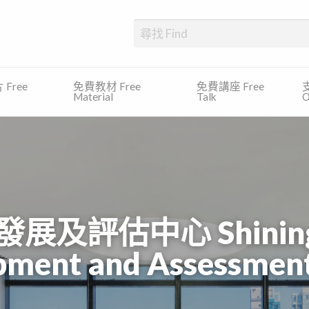
、發展障礙、專注力缺乏及過度活躍症等)的學生提供一個一站式的平台，尋
Free
免費教材 Free
免費講座 Free
支
Material
Talk
O
評估中心 Shining Chi
pment and Assessment