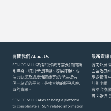
有關我們 About Us
最新資訊 
SEN.COM.HK為有特殊教育需要(自閉譜
咨詢外展 
系障礙、特别學習障礙、發展障礙、專
言語治療
注力缺乏及過度活躍症等)的學生提供一
承邀報價 
個一站式的平台，尋找合適的服務和免
計劃小組
費的資訊。
言語治療服
書面報價-
SEN.COM.HK aims at being a platform
to consolidate all SEN related information