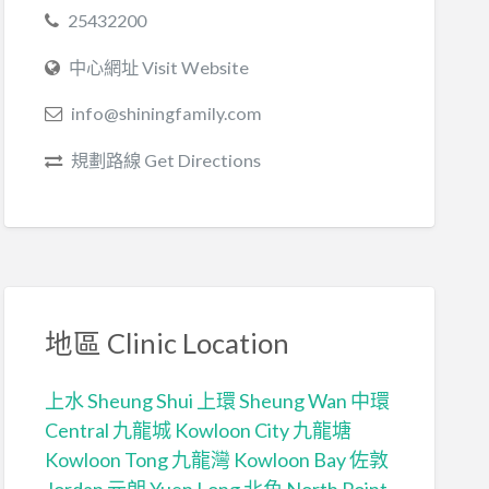
25432200
中心網址 Visit Website
info@shiningfamily.com
規劃路線 Get Directions
地區 Clinic Location
上水 Sheung Shui
上環 Sheung Wan
中環
Central
九龍城 Kowloon City
九龍塘
Kowloon Tong
九龍灣 Kowloon Bay
佐敦