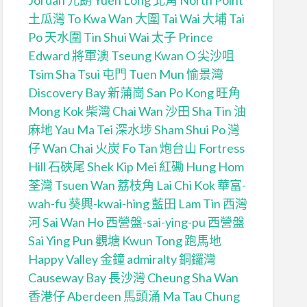
Jordan
元朗 Yuen Long
北角 North Point
土瓜灣 To Kwa Wan
大圍 Tai Wai
大埔 Tai
Po
天水圍 Tin Shui Wai
太子 Prince
Edward
將軍澳 Tseung Kwan O
尖沙咀
Tsim Sha Tsui
屯門 Tuen Mun
愉景灣
Discovery Bay
新蒲崗 San Po Kong
旺角
Mong Kok
柴灣 Chai Wan
沙田 Sha Tin
油
麻地 Yau Ma Tei
深水埗 Sham Shui Po
灣
仔 Wan Chai
火炭 Fo Tan
炮台山 Fortress
Hill
石硤尾 Shek Kip Mei
紅磡 Hung Hom
荃灣 Tsuen Wan
荔枝角 Lai Chi Kok
華富-
wah-fu
葵興-kwai-hing
藍田 Lam Tin
西灣
河 Sai Wan Ho
西營盤-sai-ying-pu
西營盤
Sai Ying Pun
觀塘 Kwun Tong
跑馬地
Happy Valley
金鐘 admiralty
銅鑼灣
Causeway Bay
長沙灣 Cheung Sha Wan
香港仔 Aberdeen
馬頭涌 Ma Tau Chung