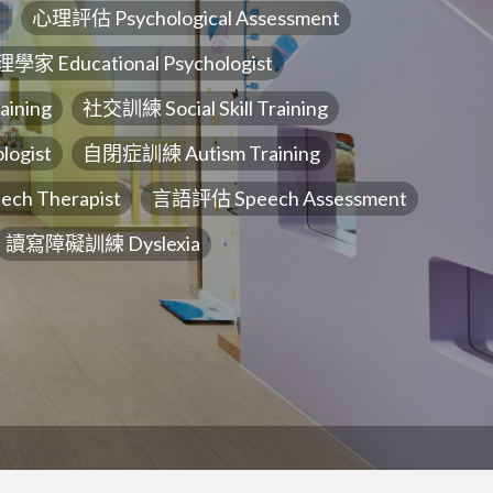
t
心理評估 Psychological Assessment
 Educational Psychologist
aining
社交訓練 Social Skill Training
ogist
自閉症訓練 Autism Training
h Therapist
言語評估 Speech Assessment
讀寫障礙訓練 Dyslexia