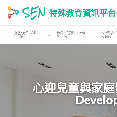
SEN 特殊教育資訊平台
SEN.COM.HK為有特殊教育需要(自閉譜系障礙、特别學習障礙
服務分類 All
最新資訊 Latest
免費影片 
Listing
Posts
Video
免費
收費課
免費教
支援協會
講座
程
材 Free
Supporting
Free
Private
Material
Organization
Talk
Course
心迎兒童與家庭發展及
Develo