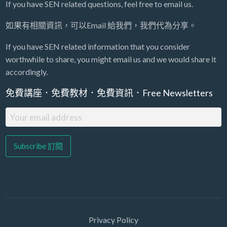
If you have SEN related questions, feel free to email us.
如果有相關資訊，可以Email 給我們，我們代為分享。
If you have SEN related information that you consider
worthwhile to share, you might email us and we would share it
accordingly.
免費講座．免費教材．免費資訊．Free Newsletters
Privacy Policy