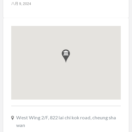
八月 9, 2024
West Wing 2/F, 822 lai chi kok road, cheung sha
wan