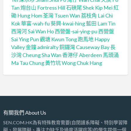
Tan
炮台山 Fortress Hill
石硤尾 Shek Kip Mei
紅
磡 Hung Hom
荃灣 Tsuen Wan
荔枝角 Lai Chi
Kok
華富-wah-fu
葵興-kwai-hing
藍田 Lam Tin
西灣河 Sai Wan Ho
西營盤-sai-ying-pu
西營盤
Sai Ying Pun
觀塘 Kwun Tong
跑馬地 Happy
Valley
金鐘 admiralty
銅鑼灣 Causeway Bay
長
沙灣 Cheung Sha Wan
香港仔 Aberdeen
馬頭涌
Ma Tau Chung
黃竹坑 Wong Chuk Hang
有關我們 About Us
SEN.COM.HK為有特殊教育需要(自閉譜系障礙、特别學習障
礙、發展障礙、專注力缺乏及過度活躍症等)的學生提供一個