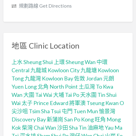
規劃路線 Get Directions
地區 Clinic Location
上水 Sheung Shui
上環 Sheung Wan
中環
Central
九龍城 Kowloon City
九龍塘 Kowloon
Tong
九龍灣 Kowloon Bay
佐敦 Jordan
元朗
Yuen Long
北角 North Point
土瓜灣 To Kwa
Wan
大圍 Tai Wai
大埔 Tai Po
天水圍 Tin Shui
Wai
太子 Prince Edward
將軍澳 Tseung Kwan O
尖沙咀 Tsim Sha Tsui
屯門 Tuen Mun
愉景灣
Discovery Bay
新蒲崗 San Po Kong
旺角 Mong
Kok
柴灣 Chai Wan
沙田 Sha Tin
油麻地 Yau Ma
Tei
深水埗 Sham Shui Po
灣仔 Wan Chai
火炭 Fo