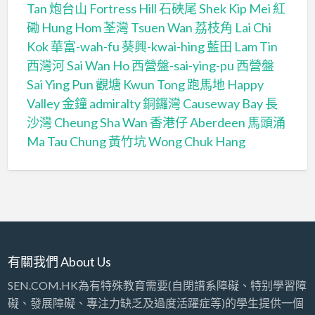
Tan
炮台山 Fortress Hill
石硤尾 Shek Kip Mei
紅
磡 Hung Hom
荃灣 Tsuen Wan
荔枝角 Lai Chi
Kok
華富-wah-fu
葵興-kwai-hing
藍田 Lam Tin
西灣河 Sai Wan Ho
西營盤-sai-ying-pu
西營盤
Sai Ying Pun
觀塘 Kwun Tong
跑馬地 Happy
Valley
金鐘 admiralty
銅鑼灣 Causeway Bay
長
沙灣 Cheung Sha Wan
香港仔 Aberdeen
馬頭涌
Ma Tau Chung
黃竹坑 Wong Chuk Hang
有關我們 About Us
SEN.COM.HK為有特殊教育需要(自閉譜系障礙、特别學習障
礙、發展障礙、專注力缺乏及過度活躍症等)的學生提供一個