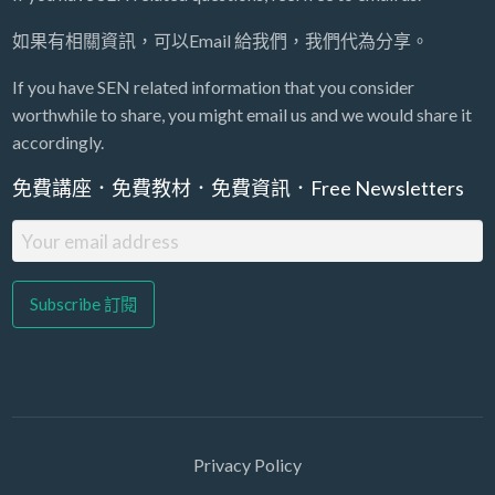
如果有相關資訊，可以Email 給我們，我們代為分享。
If you have SEN related information that you consider
worthwhile to share, you might email us and we would share it
accordingly.
免費講座．免費教材．免費資訊．Free Newsletters
Privacy Policy