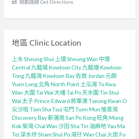
規劃路線 Get Directions
地區 Clinic Location
上水 Sheung Shui
上環 Sheung Wan
中環
Central
九龍城 Kowloon City
九龍塘 Kowloon
Tong
九龍灣 Kowloon Bay
佐敦 Jordan
元朗
Yuen Long
北角 North Point
土瓜灣 To Kwa
Wan
大圍 Tai Wai
大埔 Tai Po
天水圍 Tin Shui
Wai
太子 Prince Edward
將軍澳 Tseung Kwan O
尖沙咀 Tsim Sha Tsui
屯門 Tuen Mun
愉景灣
Discovery Bay
新蒲崗 San Po Kong
旺角 Mong
Kok
柴灣 Chai Wan
沙田 Sha Tin
油麻地 Yau Ma
Tei
深水埗 Sham Shui Po
灣仔 Wan Chai
火炭 Fo