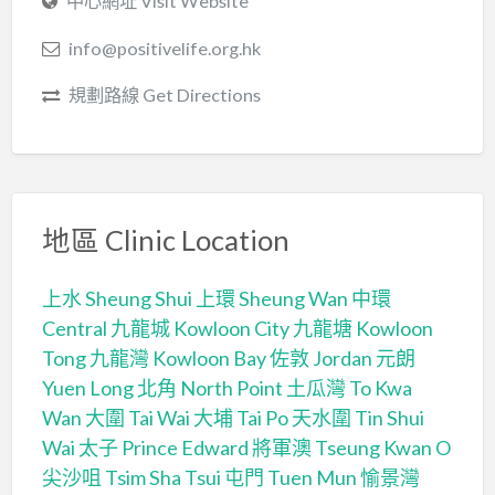
中心網址 Visit Website
info@positivelife.org.hk
規劃路線 Get Directions
地區 Clinic Location
上水 Sheung Shui
上環 Sheung Wan
中環
Central
九龍城 Kowloon City
九龍塘 Kowloon
Tong
九龍灣 Kowloon Bay
佐敦 Jordan
元朗
Yuen Long
北角 North Point
土瓜灣 To Kwa
Wan
大圍 Tai Wai
大埔 Tai Po
天水圍 Tin Shui
Wai
太子 Prince Edward
將軍澳 Tseung Kwan O
尖沙咀 Tsim Sha Tsui
屯門 Tuen Mun
愉景灣