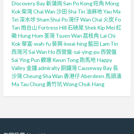
Discovery Bay
新蒲崗 San Po Kong
旺角 Mong
Kok
柴灣 Chai Wan
沙田 Sha Tin
油麻地 Yau Ma
Tei
深水埗 Sham Shui Po
灣仔 Wan Chai
火炭 Fo
Tan
炮台山 Fortress Hill
石硤尾 Shek Kip Mei
紅
磡 Hung Hom
荃灣 Tsuen Wan
荔枝角 Lai Chi
Kok
華富-wah-fu
葵興-kwai-hing
藍田 Lam Tin
西灣河 Sai Wan Ho
西營盤-sai-ying-pu
西營盤
Sai Ying Pun
觀塘 Kwun Tong
跑馬地 Happy
Valley
金鐘 admiralty
銅鑼灣 Causeway Bay
長
沙灣 Cheung Sha Wan
香港仔 Aberdeen
馬頭涌
Ma Tau Chung
黃竹坑 Wong Chuk Hang