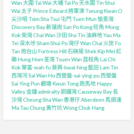
Wan
大圍 Tai Wai
大埔 Tai Po
天水圍 Tin Shui
Wai
太子 Prince Edward
將軍澳 Tseung Kwan O
尖沙咀 Tsim Sha Tsui
屯門 Tuen Mun
愉景灣
Discovery Bay
新蒲崗 San Po Kong
旺角 Mong
Kok
柴灣 Chai Wan
沙田 Sha Tin
油麻地 Yau Ma
Tei
深水埗 Sham Shui Po
灣仔 Wan Chai
火炭 Fo
Tan
炮台山 Fortress Hill
石硤尾 Shek Kip Mei
紅
磡 Hung Hom
荃灣 Tsuen Wan
荔枝角 Lai Chi
Kok
華富-wah-fu
葵興-kwai-hing
藍田 Lam Tin
西灣河 Sai Wan Ho
西營盤-sai-ying-pu
西營盤
Sai Ying Pun
觀塘 Kwun Tong
跑馬地 Happy
Valley
金鐘 admiralty
銅鑼灣 Causeway Bay
長
沙灣 Cheung Sha Wan
香港仔 Aberdeen
馬頭涌
Ma Tau Chung
黃竹坑 Wong Chuk Hang