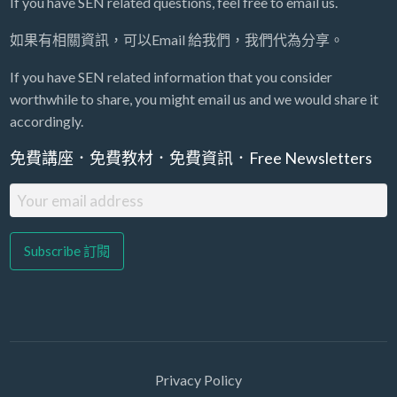
If you have SEN related questions, feel free to email us.
如果有相關資訊，可以Email 給我們，我們代為分享。
If you have SEN related information that you consider
worthwhile to share, you might email us and we would share it
accordingly.
免費講座．免費教材．免費資訊．Free Newsletters
Privacy Policy