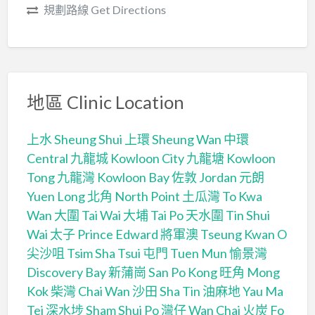
規劃路線 Get Directions
地區 Clinic Location
上水 Sheung Shui
上環 Sheung Wan
中環
Central
九龍城 Kowloon City
九龍塘 Kowloon
Tong
九龍灣 Kowloon Bay
佐敦 Jordan
元朗
Yuen Long
北角 North Point
土瓜灣 To Kwa
Wan
大圍 Tai Wai
大埔 Tai Po
天水圍 Tin Shui
Wai
太子 Prince Edward
將軍澳 Tseung Kwan O
尖沙咀 Tsim Sha Tsui
屯門 Tuen Mun
愉景灣
Discovery Bay
新蒲崗 San Po Kong
旺角 Mong
Kok
柴灣 Chai Wan
沙田 Sha Tin
油麻地 Yau Ma
Tei
深水埗 Sham Shui Po
灣仔 Wan Chai
火炭 Fo