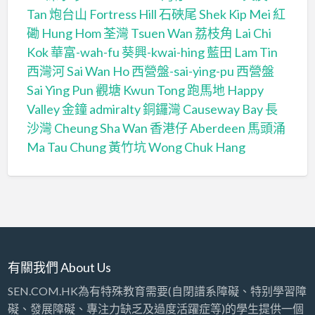
Tan
炮台山 Fortress Hill
石硤尾 Shek Kip Mei
紅
磡 Hung Hom
荃灣 Tsuen Wan
荔枝角 Lai Chi
Kok
華富-wah-fu
葵興-kwai-hing
藍田 Lam Tin
西灣河 Sai Wan Ho
西營盤-sai-ying-pu
西營盤
Sai Ying Pun
觀塘 Kwun Tong
跑馬地 Happy
Valley
金鐘 admiralty
銅鑼灣 Causeway Bay
長
沙灣 Cheung Sha Wan
香港仔 Aberdeen
馬頭涌
Ma Tau Chung
黃竹坑 Wong Chuk Hang
有關我們 About Us
SEN.COM.HK為有特殊教育需要(自閉譜系障礙、特别學習障
礙、發展障礙、專注力缺乏及過度活躍症等)的學生提供一個