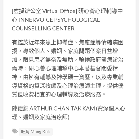
[虛擬辦公室 Virtual Office] 研心薈心理輔導中
心 INNERVOICE PSYCHOLOGICAL
COUNSELLING CENTER
有鑑於近年來患上抑鬱症、焦慮症等情緒病困
擾，導致個人、婚姻、家庭問題個案日益增
加，眼見患者無奈及無助，輪候政府醫療診治
需時，研心薈心理輔導中心本著基督關愛精
神，由擁有輔導及神學碩士資歷，以及專業輔
導資格的資深牧師及心理治療師主理，提供優
質但收費相宜的心理輔導及治療服務。
陳德錦 ARTHUR CHAN TAK KAM (資深個人心
理、婚姻及家庭治療師)
旺角 Mong Kok