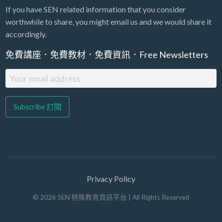
If you have SEN related information that you consider
worthwhile to share, you might email us and we would share it
accordingly.
免費講座．免費教材．免費資訊．Free Newsletters
Privacy Policy
©
2026
SEN 特殊教育資訊平台
| All Rights Reserved