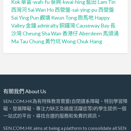
Kok
華富-wah-fu
葵興-kwai-hing
藍田 Lam Tin
西灣河 Sai Wan Ho
西營盤-sai-ying-pu
西營盤
Sai Ying Pun
觀塘 Kwun Tong
跑馬地 Happy
Valley
金鐘 admiralty
銅鑼灣 Causeway Bay
長
沙灣 Cheung Sha Wan
香港仔 Aberdeen
馬頭涌
Ma Tau Chung
黃竹坑 Wong Chuk Hang
有關我們 About Us
SEN.COM.HK為有特殊教育需要(自閉譜系障礙、特别學習障
礙、發展障礙、專注力缺乏及過度活躍症等)的學生提供一個
一站式的平台，尋找合適的服務和免費的資訊。
SEN.COM.HK aims at being a platform to consolidate all SEN