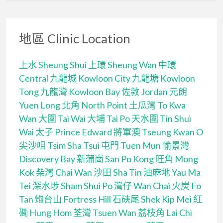
地區 Clinic Location
上水 Sheung Shui
上環 Sheung Wan
中環
Central
九龍城 Kowloon City
九龍塘 Kowloon
Tong
九龍灣 Kowloon Bay
佐敦 Jordan
元朗
Yuen Long
北角 North Point
土瓜灣 To Kwa
Wan
大圍 Tai Wai
大埔 Tai Po
天水圍 Tin Shui
Wai
太子 Prince Edward
將軍澳 Tseung Kwan O
尖沙咀 Tsim Sha Tsui
屯門 Tuen Mun
愉景灣
Discovery Bay
新蒲崗 San Po Kong
旺角 Mong
Kok
柴灣 Chai Wan
沙田 Sha Tin
油麻地 Yau Ma
Tei
深水埗 Sham Shui Po
灣仔 Wan Chai
火炭 Fo
Tan
炮台山 Fortress Hill
石硤尾 Shek Kip Mei
紅
磡 Hung Hom
荃灣 Tsuen Wan
荔枝角 Lai Chi