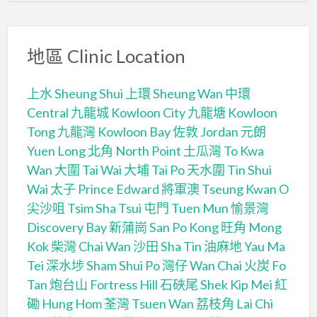
地區 Clinic Location
上水 Sheung Shui
上環 Sheung Wan
中環
Central
九龍城 Kowloon City
九龍塘 Kowloon
Tong
九龍灣 Kowloon Bay
佐敦 Jordan
元朗
Yuen Long
北角 North Point
土瓜灣 To Kwa
Wan
大圍 Tai Wai
大埔 Tai Po
天水圍 Tin Shui
Wai
太子 Prince Edward
將軍澳 Tseung Kwan O
尖沙咀 Tsim Sha Tsui
屯門 Tuen Mun
愉景灣
Discovery Bay
新蒲崗 San Po Kong
旺角 Mong
Kok
柴灣 Chai Wan
沙田 Sha Tin
油麻地 Yau Ma
Tei
深水埗 Sham Shui Po
灣仔 Wan Chai
火炭 Fo
Tan
炮台山 Fortress Hill
石硤尾 Shek Kip Mei
紅
磡 Hung Hom
荃灣 Tsuen Wan
荔枝角 Lai Chi