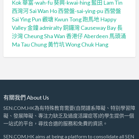
Kok
華富-wah-fu
葵興-kwai-hing
藍田 Lam Tin
西灣河 Sai Wan Ho
西營盤-sai-ying-pu
西營盤
Sai Ying Pun
觀塘 Kwun Tong
跑馬地 Happy
Valley
金鐘 admiralty
銅鑼灣 Causeway Bay
長
沙灣 Cheung Sha Wan
香港仔 Aberdeen
馬頭涌
Ma Tau Chung
黃竹坑 Wong Chuk Hang
有關我們 About Us
SEN.COM.HK為有特殊教育需要(自閉譜系障礙、特别學習障
礙、發展障礙、專注力缺乏及過度活躍症等)的學生提供一個
一站式的平台，尋找合適的服務和免費的資訊。
SEN.COM.HK aims at being a platform to consolidate all SEN