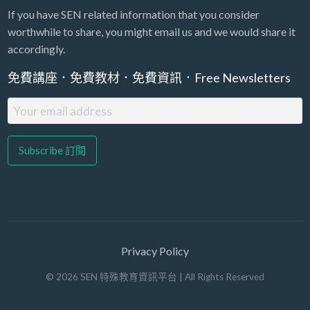
If you have SEN related information that you consider
worthwhile to share, you might email us and we would share it
accordingly.
免費講座．免費教材．免費資訊．Free Newsletters
Privacy Policy
©
2026
SEN 特殊教育資訊平台
| All Rights Reserved