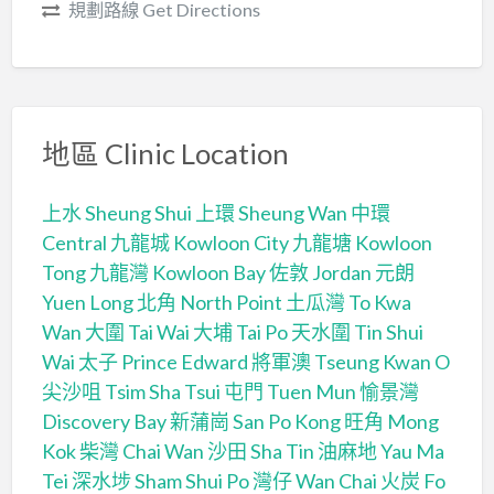
規劃路線 Get Directions
地區 Clinic Location
上水 Sheung Shui
上環 Sheung Wan
中環
Central
九龍城 Kowloon City
九龍塘 Kowloon
Tong
九龍灣 Kowloon Bay
佐敦 Jordan
元朗
Yuen Long
北角 North Point
土瓜灣 To Kwa
Wan
大圍 Tai Wai
大埔 Tai Po
天水圍 Tin Shui
Wai
太子 Prince Edward
將軍澳 Tseung Kwan O
尖沙咀 Tsim Sha Tsui
屯門 Tuen Mun
愉景灣
Discovery Bay
新蒲崗 San Po Kong
旺角 Mong
Kok
柴灣 Chai Wan
沙田 Sha Tin
油麻地 Yau Ma
Tei
深水埗 Sham Shui Po
灣仔 Wan Chai
火炭 Fo