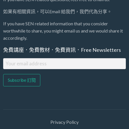
如果有相關資訊，可以Email 給我們，我們代為分享。
If you have SEN related information that you consider
worthwhile to share, you might email us and we would share it
accordingly.
免費講座．免費教材．免費資訊．Free Newsletters
Privacy Policy