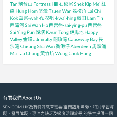
Tan
炮台山 Fortress Hill
石硤尾 Shek Kip Mei
紅
磡 Hung Hom
荃灣 Tsuen Wan
荔枝角 Lai Chi
Kok
華富-wah-fu
葵興-kwai-hing
藍田 Lam Tin
西灣河 Sai Wan Ho
西營盤-sai-ying-pu
西營盤
Sai Ying Pun
觀塘 Kwun Tong
跑馬地 Happy
Valley
金鐘 admiralty
銅鑼灣 Causeway Bay
長
沙灣 Cheung Sha Wan
香港仔 Aberdeen
馬頭涌
Ma Tau Chung
黃竹坑 Wong Chuk Hang
有關我們 About Us
SEN.COM.HK為有特殊教育需要(自閉譜系障礙、特别學習障
礙、發展障礙、專注力缺乏及過度活躍症等)的學生提供一個