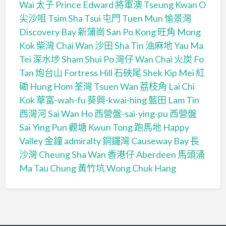
Wai
太子 Prince Edward
將軍澳 Tseung Kwan O
尖沙咀 Tsim Sha Tsui
屯門 Tuen Mun
愉景灣
Discovery Bay
新蒲崗 San Po Kong
旺角 Mong
Kok
柴灣 Chai Wan
沙田 Sha Tin
油麻地 Yau Ma
Tei
深水埗 Sham Shui Po
灣仔 Wan Chai
火炭 Fo
Tan
炮台山 Fortress Hill
石硤尾 Shek Kip Mei
紅
磡 Hung Hom
荃灣 Tsuen Wan
荔枝角 Lai Chi
Kok
華富-wah-fu
葵興-kwai-hing
藍田 Lam Tin
西灣河 Sai Wan Ho
西營盤-sai-ying-pu
西營盤
Sai Ying Pun
觀塘 Kwun Tong
跑馬地 Happy
Valley
金鐘 admiralty
銅鑼灣 Causeway Bay
長
沙灣 Cheung Sha Wan
香港仔 Aberdeen
馬頭涌
Ma Tau Chung
黃竹坑 Wong Chuk Hang