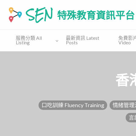
SEN 特殊教育資訊平台
SEN.COM.HK為有特殊教育需要(自閉譜系障礙、特别學習障礙
服務分類 All
最新資訊 Latest
免費影片 
Listing
Posts
Video
免費
收費課
免費教
支援協會
講座
程
材 Free
Supporting
Free
Private
Material
Organization
Talk
Course
香
口吃訓練 Fluency Training
情緒管理治療 
言語