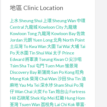
地區 Clinic Location
上水 Sheung Shui
上環 Sheung Wan
中環
Central
九龍城 Kowloon City
九龍塘
Kowloon Tong
九龍灣 Kowloon Bay
佐敦
Jordan
元朗 Yuen Long
北角 North Point
土瓜灣 To Kwa Wan
大圍 Tai Wai
大埔 Tai
Po
天水圍 Tin Shui Wai
太子 Prince
Edward
將軍澳 Tseung Kwan O
尖沙咀
Tsim Sha Tsui
屯門 Tuen Mun
愉景灣
Discovery Bay
新蒲崗 San Po Kong
旺角
Mong Kok
柴灣 Chai Wan
沙田 Sha Tin
油
麻地 Yau Ma Tei
深水埗 Sham Shui Po
灣
仔 Wan Chai
火炭 Fo Tan
炮台山 Fortress
Hill
石硤尾 Shek Kip Mei
紅磡 Hung Hom
荃灣 Tsuen Wan
荔枝角 Lai Chi Kok
華富-