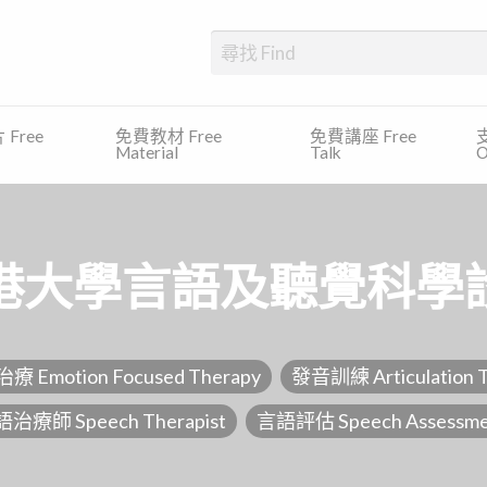
、發展障礙、專注力缺乏及過度活躍症等)的學生提供一個一站式的平台，尋
Free
免費教材 Free
免費講座 Free
支
Material
Talk
O
港大學言語及聽覺科學
Emotion Focused Therapy
發音訓練 Articulation T
治療師 Speech Therapist
言語評估 Speech Assessme