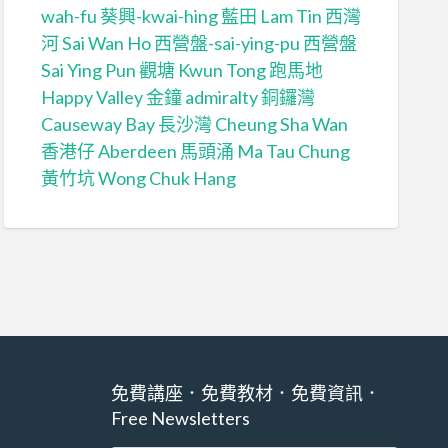
wah-fu
葵興-kwai-hing
藍田 Lam Tin
西灣
河 Sai Wan Ho
西營盤-sai-ying-pu
西營盤
Sai Ying Pun
觀塘 Kwun Tong
跑馬地
Happy Valley
金鐘 admiralty
銅鑼灣
Causeway Bay
長沙灣 Cheung Sha Wan
香港仔 Aberdeen
馬頭涌 Ma Tau Chung
黃竹坑 Wong Chuk Hang
免費講座．免費教材．免費資訊．
Free Newsletters