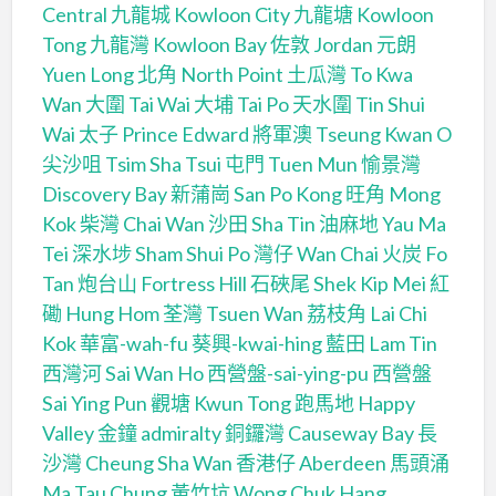
Central
九龍城 Kowloon City
九龍塘 Kowloon
Tong
九龍灣 Kowloon Bay
佐敦 Jordan
元朗
Yuen Long
北角 North Point
土瓜灣 To Kwa
Wan
大圍 Tai Wai
大埔 Tai Po
天水圍 Tin Shui
Wai
太子 Prince Edward
將軍澳 Tseung Kwan O
尖沙咀 Tsim Sha Tsui
屯門 Tuen Mun
愉景灣
Discovery Bay
新蒲崗 San Po Kong
旺角 Mong
Kok
柴灣 Chai Wan
沙田 Sha Tin
油麻地 Yau Ma
Tei
深水埗 Sham Shui Po
灣仔 Wan Chai
火炭 Fo
Tan
炮台山 Fortress Hill
石硤尾 Shek Kip Mei
紅
磡 Hung Hom
荃灣 Tsuen Wan
荔枝角 Lai Chi
Kok
華富-wah-fu
葵興-kwai-hing
藍田 Lam Tin
西灣河 Sai Wan Ho
西營盤-sai-ying-pu
西營盤
Sai Ying Pun
觀塘 Kwun Tong
跑馬地 Happy
Valley
金鐘 admiralty
銅鑼灣 Causeway Bay
長
沙灣 Cheung Sha Wan
香港仔 Aberdeen
馬頭涌
Ma Tau Chung
黃竹坑 Wong Chuk Hang