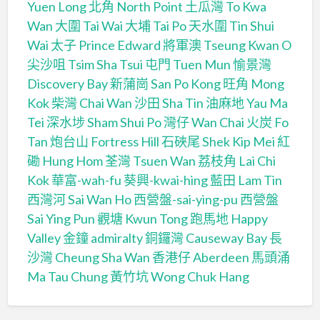
Yuen Long
北角 North Point
土瓜灣 To Kwa
Wan
大圍 Tai Wai
大埔 Tai Po
天水圍 Tin Shui
Wai
太子 Prince Edward
將軍澳 Tseung Kwan O
尖沙咀 Tsim Sha Tsui
屯門 Tuen Mun
愉景灣
Discovery Bay
新蒲崗 San Po Kong
旺角 Mong
Kok
柴灣 Chai Wan
沙田 Sha Tin
油麻地 Yau Ma
Tei
深水埗 Sham Shui Po
灣仔 Wan Chai
火炭 Fo
Tan
炮台山 Fortress Hill
石硤尾 Shek Kip Mei
紅
磡 Hung Hom
荃灣 Tsuen Wan
荔枝角 Lai Chi
Kok
華富-wah-fu
葵興-kwai-hing
藍田 Lam Tin
西灣河 Sai Wan Ho
西營盤-sai-ying-pu
西營盤
Sai Ying Pun
觀塘 Kwun Tong
跑馬地 Happy
Valley
金鐘 admiralty
銅鑼灣 Causeway Bay
長
沙灣 Cheung Sha Wan
香港仔 Aberdeen
馬頭涌
Ma Tau Chung
黃竹坑 Wong Chuk Hang