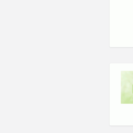
心理評估 Psychological
Assessment
智力評估 IQ intelligence
Assessment
聽力評估 hearing assessment
自閉症評估 Autism
Assessment
言語評估 Speech Assessment
讀寫障礙 Dyslexia
Assessment