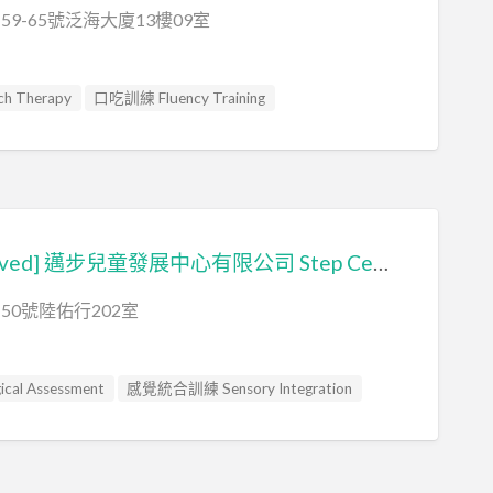
9-65號泛海大廈13樓09室
 Therapy
口吃訓練 Fluency Training
訓練 ADHD
心理評估 Psychological Assessment
nce Assessment
發音訓練 Articulation Training
Training
聽力評估 hearing assessment
aining
言語治療師 Speech Therapist
[已搬遷 It’s moved] 邁步兒童發展中心有限公司 Step Center for Child Development Limited
sessment
50號陸佑行202室
al Assessment
感覺統合訓練 Sensory Integration
nce Assessment
臨床心理學家 Clinical Psychologist
herapist
言語評估 Speech Assessment