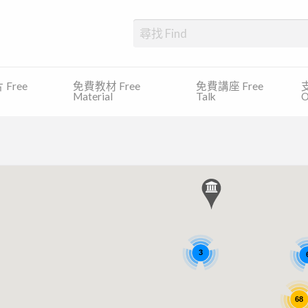
、發展障礙、專注力缺乏及過度活躍症等)的學生提供一個一站式的平台，尋
Free
免費教材 Free
免費講座 Free
支
Material
Talk
O
3
68