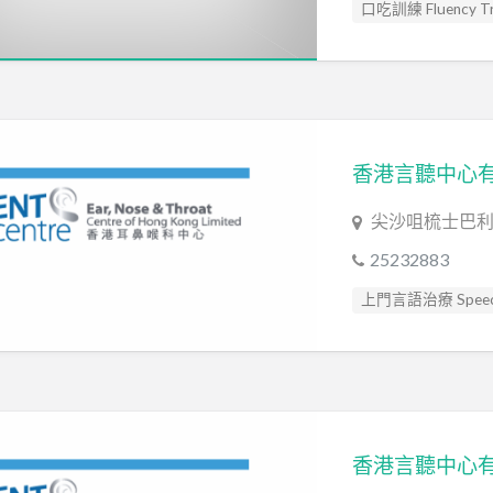
口吃訓練 Fluency Tra
專注力評估 ADHD As
情緒管理治療 Emotion
感覺統合訓練 Sensory 
智力評估 IQ intellige
發音訓練 Articulation
社工 Social Worker
尖沙咀梳士巴利道
臨床心理學家 Clinical 
25232883
自閉症評估 Autism A
上門言語治療 Speech
言語評估 Speech As
專注力失調過度活躍
讀寫障礙 Dyslexia A
智力評估 IQ intellige
遊戲治療 Game The
社交訓練 Social Skill 
音樂治療師 Music Th
自閉症訓練 Autism Tr
言語評估 Speech As