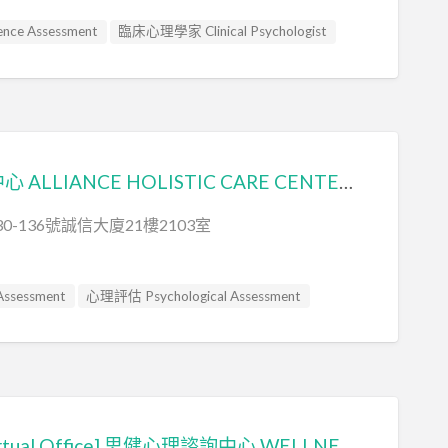
nce Assessment
臨床心理學家 Clinical Psychologist
誠信綜合治療中心 ALLIANCE HOLISTIC CARE CENTER (置星有限公司 ALLIANCE STAR LIMITED)
0-136號誠信大廈21樓2103室
sessment
心理評估 Psychological Assessment
nce Assessment
社交訓練 Social Skill Training
Psychologist
自閉症評估 Autism Assessment
e Behavioral Therapy
讀寫障礙 Dyslexia Assessment
[虛擬辦公室 Virtual Office] 思健心理諮詢中心 WELLNESS PSYCHOLOGICAL CONSULTANCY SERVICES LIMITED