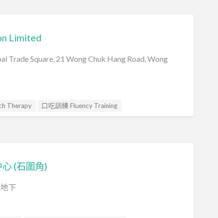
Integration
智力評估 IQ intelligence Assessment
 Training
社交訓練 Social Skill Training
on Limited
nal Therapist
臨床心理學家 Clinical Psychologist
aining
自閉症評估 Autism Assessment
obal Trade Square, 21 Wong Chuk Hang Road, Wong
herapist
言語評估 Speech Assessment
e Behavioral Therapy
 Therapy
口吃訓練 Fluency Training
al Assessment
智力評估 IQ intelligence Assessment
 Training
臨床心理學家 Clinical Psychologist
aining
言語治療師 Speech Therapist
sessment
心 (石圍角)
樓地下