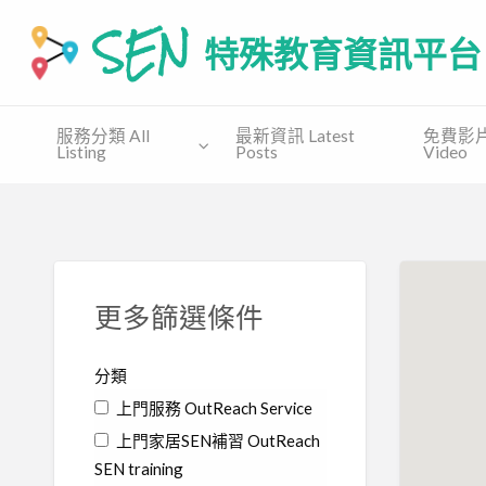
SEN 特殊教育資訊平台
SEN.COM.HK為有特殊教育需要(自閉譜系障礙、特别學習障礙
服務分類 All
最新資訊 Latest
免費影片 
Listing
Posts
Video
免費
收費課
免費教
支援協會
講座
程
材 Free
Supporting
Free
Private
Material
Organization
Talk
Course
更多篩選條件
分類
上門服務 OutReach Service
上門家居SEN補習 OutReach
SEN training