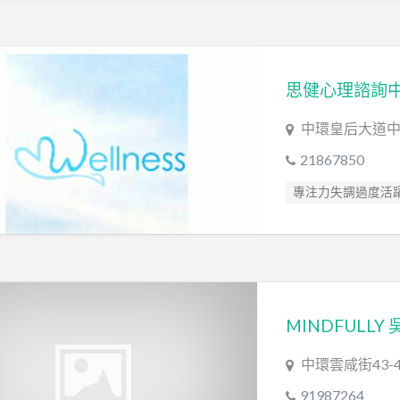
情緒管理治療 Emotion
感覺統合訓練 Sensory 
智力評估 IQ intellige
發音訓練 Articulation
精神科醫生 Psychiat
中環皇后大道中3
臨床心理學家 Clinical 
21867850
自閉症評估 Autism A
專注力失調過度活躍
藝術治療師 Art Ther
心理評估 Psychologic
言語評估 Speech As
社交訓練 Social Skill 
讀寫障礙 Dyslexia A
自閉症訓練 Autism Tr
中環雲咸街43-
91987264