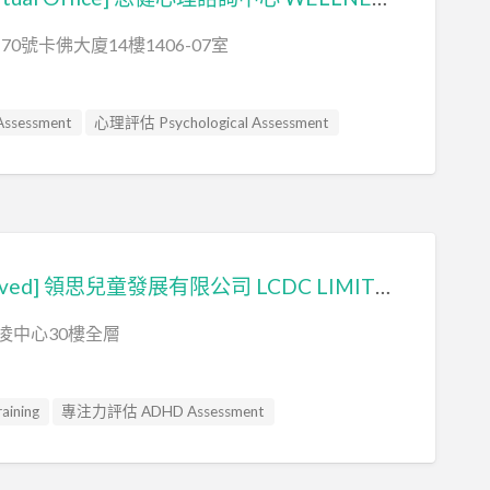
0號卡佛大廈14樓1406-07室
sessment
心理評估 Psychological Assessment
nce Assessment
社交訓練 Social Skill Training
Psychologist
自閉症評估 Autism Assessment
[已搬遷 It’s moved] 領思兒童發展有限公司 LCDC LIMITED – LINKS Child Development Centre ​
凌中心30樓全層
ining
專注力評估 ADHD Assessment
al Assessment
 Focused Therapy