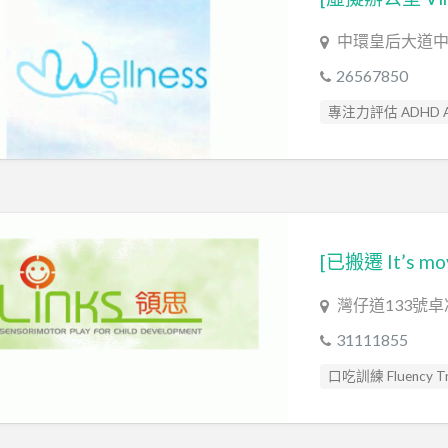
中環皇后大道中7
26567850
專注力評估 ADHD As
智力評估 IQ intellige
臨床心理學家 Clinical 
灣仔道133號卓
31111855
口吃訓練 Fluency Tra
心理評估 Psychologic
情緒管理治療 Emotion