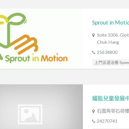
感覺統合訓練 Sensory 
發音訓練 Articulation
Sprout in Moti
職業治療師 Occupatio
自閉症訓練 Autism Tr
Suite 1006, Gl
言語治療師 Speech T
Chuk Hang
認知行為治療 Cognitiv
25634800
上門言語治療 Speech
心理評估 Psychologic
發音訓練 Articulation
自閉症訓練 Autism Tr
言語評估 Speech As
耀能兒童發展中
石圍角邨石荷
24270741