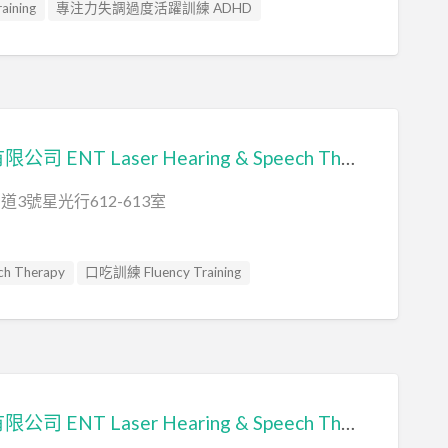
ining
專注力失調過度活躍訓練 ADHD
sessment
心理評估 Psychological Assessment
 Focused Therapy
Integration
教育心理學家 Educational Psychologist
nce Assessment
物理治療師 Physiotherapist
香港言聽中心有限公司 ENT Laser Hearing & Speech Therapy Centre
 Training
社交訓練 Social Skill Training
職業治療師 Occupational Therapist
3號星光行612-613室
Psychologist
自閉症訓練 Autism Training
ssessment
言語治療師 Speech Therapist
 Therapy
口吃訓練 Fluency Training
sessment
認知行為治療 Cognitive Behavioral Therapy
訓練 ADHD
心理評估 Psychological Assessment
ssessment
讀寫障礙訓練 Dyslexia
輔導員 Counsellor
nce Assessment
發音訓練 Articulation Training
rapy
音樂治療 Music Therapy
Training
聽力評估 hearing assessment
erapist
aining
言語治療師 Speech Therapist
香港言聽中心有限公司 ENT Laser Hearing & Speech Therapy Centre
sessment