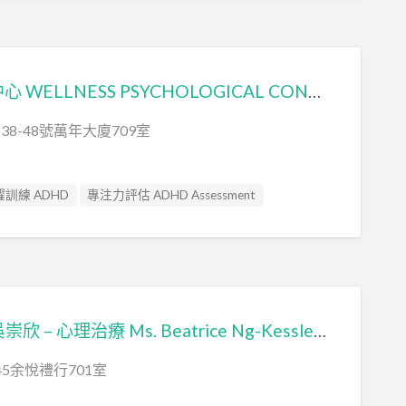
 Focused Therapy
Integration
教育心理學家 Educational Psychologist
nce Assessment
物理治療師 Physiotherapist
思健心理諮詢中心 WELLNESS PSYCHOLOGICAL CONSULTANCY SERVICES LIMITED
 Training
社交訓練 Social Skill Training
rist
職業治療師 Occupational Therapist
8-48號萬年大廈709室
Psychologist
自閉症訓練 Autism Training
ssessment
藝術治療 Art Therapy
訓練 ADHD
專注力評估 ADHD Assessment
apist
言語治療師 Speech Therapist
al Assessment
智力評估 IQ intelligence Assessment
sessment
認知行為治療 Cognitive Behavioral Therapy
Training
臨床心理學家 Clinical Psychologist
ssessment
讀寫障礙訓練 Dyslexia
aining
自閉症評估 Autism Assessment
MINDFULLY 吳崇欣 – 心理治療 Ms. Beatrice Ng-Kessler (Registered Clinical Psychologist-Mindfulness Teacher)
45余悅禮行701室