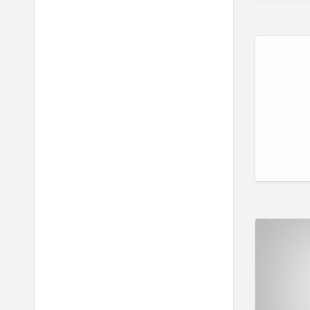
行為分析師 Certified
Behavior Analyst
言語治療師 Speech Therapist
輔導員 Counsellor
音樂治療師 Music Therapist
治療訓練 Therapy Training
口吃訓練 Fluency Training
執行功能訓練 Executive
Function Training
專注力失調過度活躍訓練
ADHD
情緒管理治療 Emotion
Focused Therapy
感覺統合訓練 Sensory