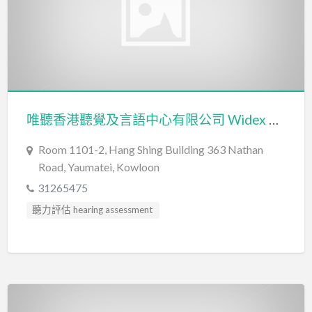
言語治療師 Speech Therapist
言語評估 Speech Assessment
遊戲治療 Game Therapy
唯聽香港聽覺及言語中心有限公司 Widex Hong Kong Hearing & Speech Centre Limited
Room 1101-2, Hang Shing Building 363 Nathan
Road, Yaumatei, Kowloon
31265475
聽力評估 hearing assessment
言語治療師 Speech Therapist