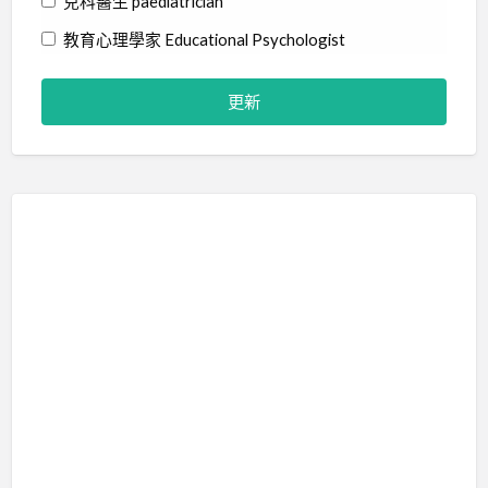
兒科醫生 paediatrician
教育心理學家 Educational Psychologist
物理治療師 Physiotherapist
社工 Social Worker
精神科醫生 Psychiatrist
職業治療師 Occupational Therapist
臨床心理學家 Clinical Psychologist
藝術治療師 Art Therapist
行為分析師 Certified Behavior Analyst
言語治療師 Speech Therapist
輔導員 Counsellor
音樂治療師 Music Therapist
治療訓練 Therapy Training