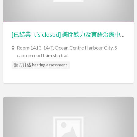
[已結業 It’s closed] 樂聞聽力及言語治療中心有限公司 Nova Hearing and Speech Services Centre Limited
Room 1413, 14/F, Ocean Centre Harbour City, 5
canton road tsim sha tsui
聽力評估 hearing assessment