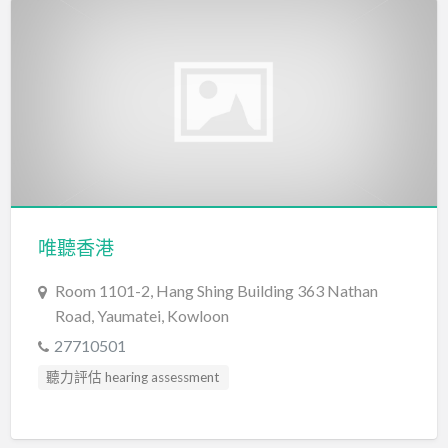
唯聽香港
Room 1101-2, Hang Shing Building 363 Nathan
Road, Yaumatei, Kowloon
27710501
聽力評估 hearing assessment
言語治療師 Speech Therapist
言語評估 Speech Assessment