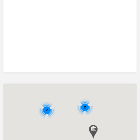
口吃訓練 Fluency Training
執行功能訓練 Executive Function Training
專注力失調過度活躍訓練 ADHD
情緒管理治療 Emotion Focused Therapy
感覺統合訓練 Sensory Integration
發音訓練 Articulation Training
社交訓練 Social Skill Training
自閉症訓練 Autism Training
藝術治療 Art Therapy
認知行為治療 Cognitive Behavioral Therapy
2
讀寫障礙訓練 Dyslexia
2
遊戲治療 Game Therapy
音樂治療 Music Therapy