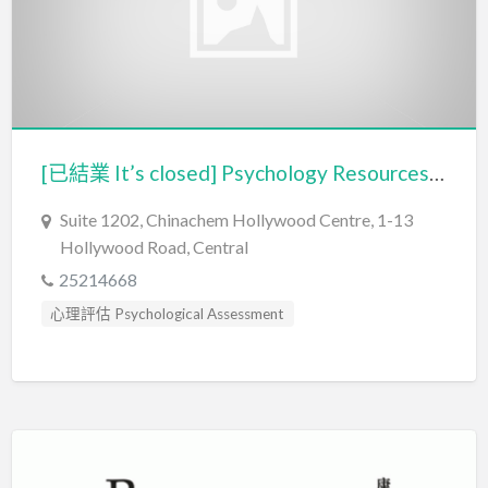
[已結業 It’s closed] Psychology Resources Limited
Suite 1202, Chinachem Hollywood Centre, 1-13
Hollywood Road, Central
25214668
心理評估 Psychological Assessment
智力評估 IQ intelligence Assessment
臨床心理學家 Clinical Psychologist
認知行為治療 Cognitive Behavioral Therapy