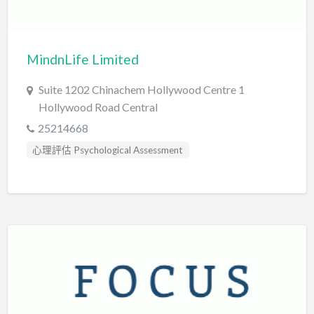
認知行為治療 Cognitive Behavioral Therapy
讀寫障礙 Dyslexia Assessment
MindnLife Limited
Suite 1202 Chinachem Hollywood Centre 1
Hollywood Road Central
25214668
心理評估 Psychological Assessment
臨床心理學家 Clinical Psychologist
認知行為治療 Cognitive Behavioral Therapy
輔導員 Counsellor