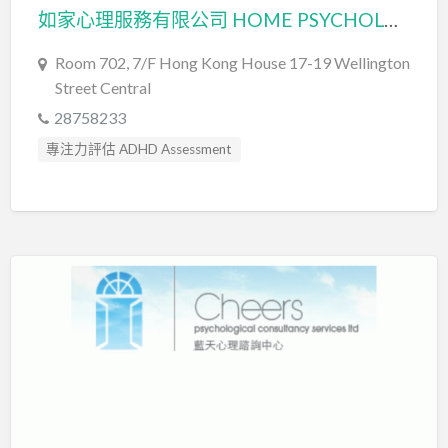
如家心理服務有限公司 HOME PSYCHOLOGICAL SERVICES LIMITED
Room 702, 7/F Hong Kong House 17-19 Wellington
Street Central
28758233
專注力評估 ADHD Assessment
心理評估 Psychological Assessment
情緒管理治療 Emotion Focused Therapy
臨床心理學家 Clinical Psychologist
自閉症訓練 Autism Training
自閉症評估 Autism Assessment
認知行為治療 Cognitive Behavioral Therapy