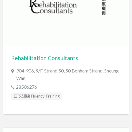
Rehabilitation Consultants
904-906, 9/F, Strand 50, 50 Bonham Strand, Sheung
Wan
28506276
口吃訓練 Fluency Training
專注力評估 ADHD Assessment
職業治療師 Occupational Therapist
自閉症訓練 Autism Training
言語治療師 Speech Therapist