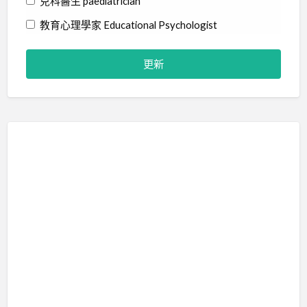
兒科醫生 paediatrician
教育心理學家 Educational Psychologist
物理治療師 Physiotherapist
社工 Social Worker
精神科醫生 Psychiatrist
職業治療師 Occupational Therapist
臨床心理學家 Clinical Psychologist
藝術治療師 Art Therapist
行為分析師 Certified Behavior Analyst
言語治療師 Speech Therapist
輔導員 Counsellor
音樂治療師 Music Therapist
治療訓練 Therapy Training