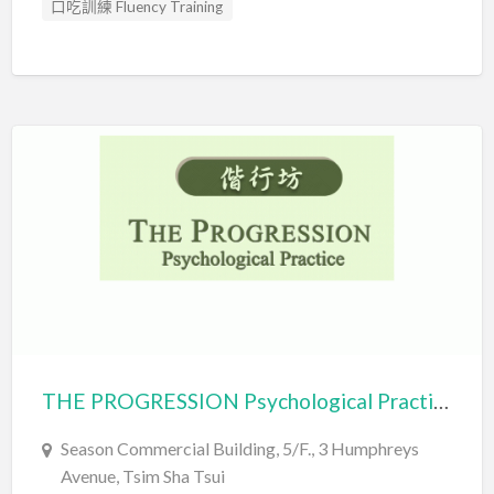
口吃訓練 Fluency Training
專注力評估 ADHD Assessment
情緒管理治療 Emotion Focused Therapy
感覺統合訓練 Sensory Integration
發音訓練 Articulation Training
社交訓練 Social Skill Training
職業治療師 Occupational Therapist
言語治療師 Speech Therapist
言語評估 Speech Assessment
認知行為治療 Cognitive Behavioral Therapy
THE PROGRESSION Psychological Practice 偕行坊​心理中心 – PROGRESSION COMPANY LIMITED 偕行坊有限公司
Season Commercial Building, 5/F., 3 Humphreys
Avenue, Tsim Sha Tsui