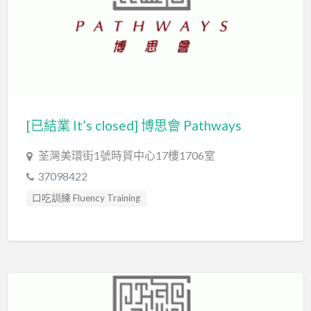
教育心理學家 Educational Psychologist
智力評估 IQ intelligence Assessment
物理治療師 Physiotherapist
發音訓練 Articulation Training
社交訓練 Social Skill Training
社工 Social Worker
職業治療師 Occupational Therapist
[已結業 It’s closed] 博思會 Pathways
臨床心理學家 Clinical Psychologist
自閉症訓練 Autism Training
荃灣美環街1號時貿中心17樓1706室
自閉症評估 Autism Assessment
37098422
言語治療師 Speech Therapist
口吃訓練 Fluency Training
言語評估 Speech Assessment
專注力評估 ADHD Assessment
認知行為治療 Cognitive Behavioral Therapy
心理評估 Psychological Assessment
讀寫障礙 Dyslexia Assessment
讀寫障礙訓練 Dyslexia
感覺統合訓練 Sensory Integration
輔導員 Counsellor
遊戲治療 Game Therapy
發音訓練 Articulation Training
音樂治療 Music Therapy
音樂治療師 Music Therapist
職業治療師 Occupational Therapist