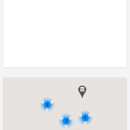
口吃訓練 Fluency Training
執行功能訓練 Executive Function Training
專注力失調過度活躍訓練 ADHD
情緒管理治療 Emotion Focused Therapy
感覺統合訓練 Sensory Integration
發音訓練 Articulation Training
社交訓練 Social Skill Training
自閉症訓練 Autism Training
藝術治療 Art Therapy
認知行為治療 Cognitive Behavioral Therapy
讀寫障礙訓練 Dyslexia
2
遊戲治療 Game Therapy
5
音樂治療 Music Therapy
3