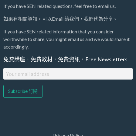
If you have SEN related questions, feel free to email us.
如果有相關資訊，可以Email 給我們，我們代為分享。
If you have SEN related information that you consider
worthwhile to share, you might email us and we would share it
accordingly.
免費講座．免費教材．免費資訊．Free Newsletters
Privacy Policy