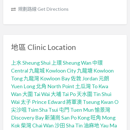
規劃路線 Get Directions
地區 Clinic Location
上水 Sheung Shui
上環 Sheung Wan
中環
Central
九龍城 Kowloon City
九龍塘 Kowloon
Tong
九龍灣 Kowloon Bay
佐敦 Jordan
元朗
Yuen Long
北角 North Point
土瓜灣 To Kwa
Wan
大圍 Tai Wai
大埔 Tai Po
天水圍 Tin Shui
Wai
太子 Prince Edward
將軍澳 Tseung Kwan O
尖沙咀 Tsim Sha Tsui
屯門 Tuen Mun
愉景灣
Discovery Bay
新蒲崗 San Po Kong
旺角 Mong
Kok
柴灣 Chai Wan
沙田 Sha Tin
油麻地 Yau Ma