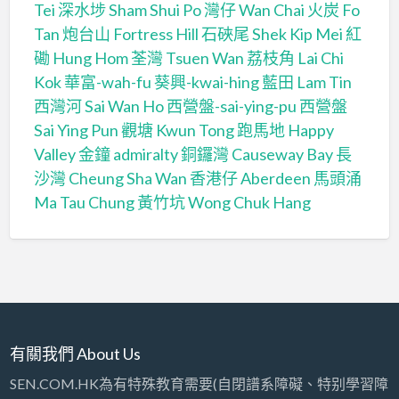
Tei
深水埗 Sham Shui Po
灣仔 Wan Chai
火炭 Fo
Tan
炮台山 Fortress Hill
石硤尾 Shek Kip Mei
紅
磡 Hung Hom
荃灣 Tsuen Wan
荔枝角 Lai Chi
Kok
華富-wah-fu
葵興-kwai-hing
藍田 Lam Tin
西灣河 Sai Wan Ho
西營盤-sai-ying-pu
西營盤
Sai Ying Pun
觀塘 Kwun Tong
跑馬地 Happy
Valley
金鐘 admiralty
銅鑼灣 Causeway Bay
長
沙灣 Cheung Sha Wan
香港仔 Aberdeen
馬頭涌
Ma Tau Chung
黃竹坑 Wong Chuk Hang
有關我們 About Us
SEN.COM.HK為有特殊教育需要(自閉譜系障礙、特别學習障