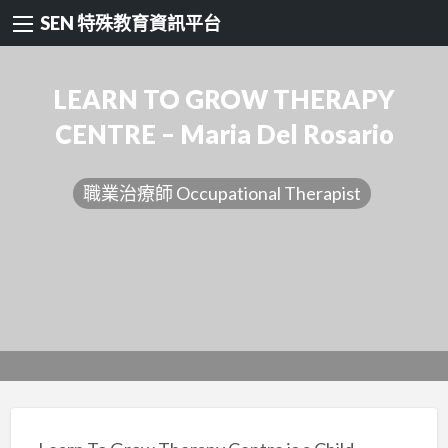
SEN 特殊教育資訊平台
LEARN TO GROW THERAPY
CENTRE – Maria Del Rosario
職業治療師 Occupational Therapist