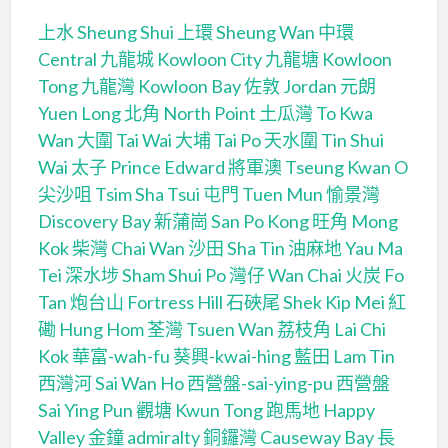
上水 Sheung Shui
上環 Sheung Wan
中環
Central
九龍城 Kowloon City
九龍塘 Kowloon
Tong
九龍灣 Kowloon Bay
佐敦 Jordan
元朗
Yuen Long
北角 North Point
土瓜灣 To Kwa
Wan
大圍 Tai Wai
大埔 Tai Po
天水圍 Tin Shui
Wai
太子 Prince Edward
將軍澳 Tseung Kwan O
尖沙咀 Tsim Sha Tsui
屯門 Tuen Mun
愉景灣
Discovery Bay
新蒲崗 San Po Kong
旺角 Mong
Kok
柴灣 Chai Wan
沙田 Sha Tin
油麻地 Yau Ma
Tei
深水埗 Sham Shui Po
灣仔 Wan Chai
火炭 Fo
Tan
炮台山 Fortress Hill
石硤尾 Shek Kip Mei
紅
磡 Hung Hom
荃灣 Tsuen Wan
荔枝角 Lai Chi
Kok
華富-wah-fu
葵興-kwai-hing
藍田 Lam Tin
西灣河 Sai Wan Ho
西營盤-sai-ying-pu
西營盤
Sai Ying Pun
觀塘 Kwun Tong
跑馬地 Happy
Valley
金鐘 admiralty
銅鑼灣 Causeway Bay
長