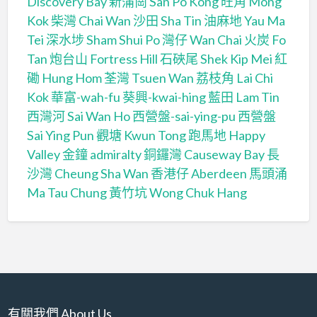
Discovery Bay
新蒲崗 San Po Kong
旺角 Mong
Kok
柴灣 Chai Wan
沙田 Sha Tin
油麻地 Yau Ma
Tei
深水埗 Sham Shui Po
灣仔 Wan Chai
火炭 Fo
Tan
炮台山 Fortress Hill
石硤尾 Shek Kip Mei
紅
磡 Hung Hom
荃灣 Tsuen Wan
荔枝角 Lai Chi
Kok
華富-wah-fu
葵興-kwai-hing
藍田 Lam Tin
西灣河 Sai Wan Ho
西營盤-sai-ying-pu
西營盤
Sai Ying Pun
觀塘 Kwun Tong
跑馬地 Happy
Valley
金鐘 admiralty
銅鑼灣 Causeway Bay
長
沙灣 Cheung Sha Wan
香港仔 Aberdeen
馬頭涌
Ma Tau Chung
黃竹坑 Wong Chuk Hang
有關我們 About Us