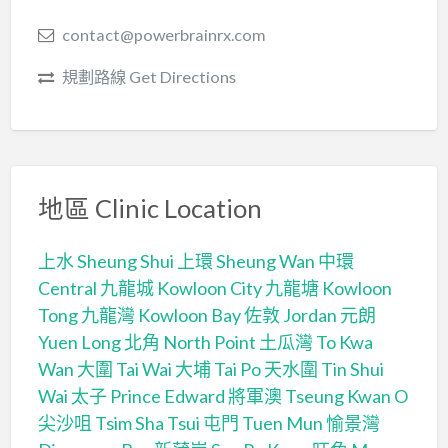
contact@powerbrainrx.com
規劃路線 Get Directions
地區 Clinic Location
上水 Sheung Shui
上環 Sheung Wan
中環
Central
九龍城 Kowloon City
九龍塘 Kowloon
Tong
九龍灣 Kowloon Bay
佐敦 Jordan
元朗
Yuen Long
北角 North Point
土瓜灣 To Kwa
Wan
大圍 Tai Wai
大埔 Tai Po
天水圍 Tin Shui
Wai
太子 Prince Edward
將軍澳 Tseung Kwan O
尖沙咀 Tsim Sha Tsui
屯門 Tuen Mun
愉景灣