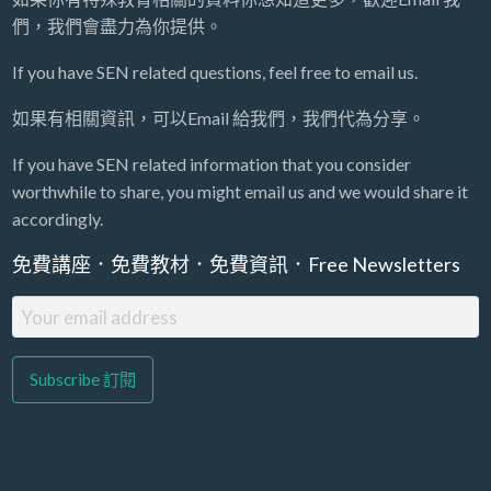
們，我們會盡力為你提供。
If you have SEN related questions, feel free to email us.
如果有相關資訊，可以Email 給我們，我們代為分享。
If you have SEN related information that you consider
worthwhile to share, you might email us and we would share it
accordingly.
免費講座．免費教材．免費資訊．Free Newsletters