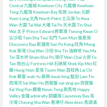
Central
九龍城 Kowloon City
九龍塘 Kowloon
Tong
九龍灣 Kowloon Bay
佐敦 Jordan
元朗
Yuen Long
北角 North Point
土瓜灣 To Kwa
Wan
大圍 Tai Wai
大埔 Tai Po
天水圍 Tin Shui
Wai
太子 Prince Edward
將軍澳 Tseung Kwan O
尖沙咀 Tsim Sha Tsui
屯門 Tuen Mun
愉景灣
Discovery Bay
新蒲崗 San Po Kong
旺角 Mong
Kok
柴灣 Chai Wan
沙田 Sha Tin
油麻地 Yau Ma
Tei
深水埗 Sham Shui Po
灣仔 Wan Chai
火炭 Fo
Tan
炮台山 Fortress Hill
石硤尾 Shek Kip Mei
紅
磡 Hung Hom
荃灣 Tsuen Wan
荔枝角 Lai Chi
Kok
華富-wah-fu
葵興-kwai-hing
藍田 Lam Tin
西灣河 Sai Wan Ho
西營盤-sai-ying-pu
西營盤
Sai Ying Pun
觀塘 Kwun Tong
跑馬地 Happy
Valley
金鐘 admiralty
銅鑼灣 Causeway Bay
長
沙灣 Cheung Sha Wan
香港仔 Aberdeen
馬頭涌