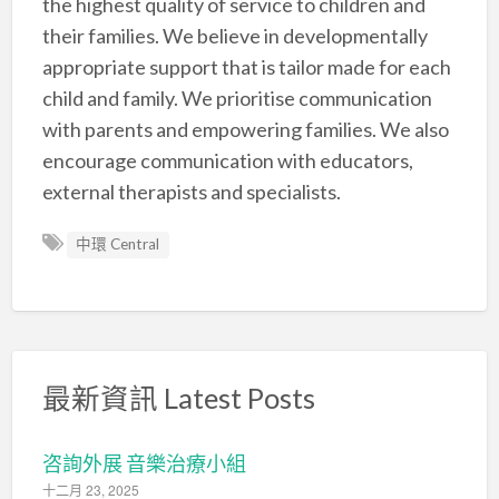
the highest quality of service to children and
their families. We believe in developmentally
appropriate support that is tailor made for each
child and family. We prioritise communication
with parents and empowering families. We also
encourage communication with educators,
external therapists and specialists.
中環 Central
最新資訊 Latest Posts
咨詢外展 音樂治療小組
十二月 23, 2025