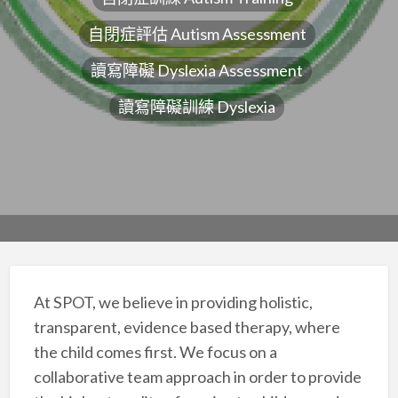
自閉症評估 Autism Assessment
讀寫障礙 Dyslexia Assessment
讀寫障礙訓練 Dyslexia
At SPOT, we believe in providing holistic,
transparent, evidence based therapy, where
the child comes first. We focus on a
collaborative team approach in order to provide