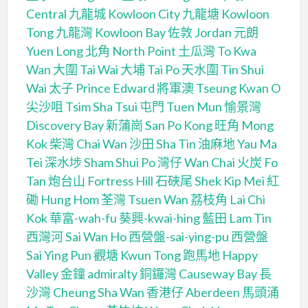
Central
九龍城 Kowloon City
九龍塘 Kowloon
Tong
九龍灣 Kowloon Bay
佐敦 Jordan
元朗
Yuen Long
北角 North Point
土瓜灣 To Kwa
Wan
大圍 Tai Wai
大埔 Tai Po
天水圍 Tin Shui
Wai
太子 Prince Edward
將軍澳 Tseung Kwan O
尖沙咀 Tsim Sha Tsui
屯門 Tuen Mun
愉景灣
Discovery Bay
新蒲崗 San Po Kong
旺角 Mong
Kok
柴灣 Chai Wan
沙田 Sha Tin
油麻地 Yau Ma
Tei
深水埗 Sham Shui Po
灣仔 Wan Chai
火炭 Fo
Tan
炮台山 Fortress Hill
石硤尾 Shek Kip Mei
紅
磡 Hung Hom
荃灣 Tsuen Wan
荔枝角 Lai Chi
Kok
華富-wah-fu
葵興-kwai-hing
藍田 Lam Tin
西灣河 Sai Wan Ho
西營盤-sai-ying-pu
西營盤
Sai Ying Pun
觀塘 Kwun Tong
跑馬地 Happy
Valley
金鐘 admiralty
銅鑼灣 Causeway Bay
長
沙灣 Cheung Sha Wan
香港仔 Aberdeen
馬頭涌