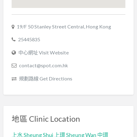
19/F 50 Stanley Street Central, Hong Kong
25445835
中心網址 Visit Website
contact@spot.com.hk
規劃路線 Get Directions
地區 Clinic Location
上水 Sheung Shui
上環 Sheung Wan
中環