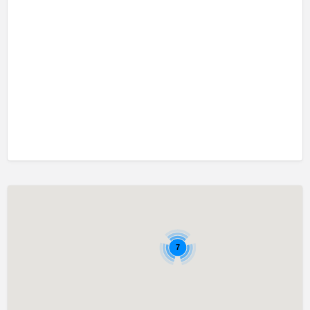
口吃訓練 Fluency Training
執行功能訓練 Executive Function Training
專注力失調過度活躍訓練 ADHD
情緒管理治療 Emotion Focused Therapy
感覺統合訓練 Sensory Integration
發音訓練 Articulation Training
社交訓練 Social Skill Training
自閉症訓練 Autism Training
藝術治療 Art Therapy
認知行為治療 Cognitive Behavioral Therapy
讀寫障礙訓練 Dyslexia
7
遊戲治療 Game Therapy
音樂治療 Music Therapy