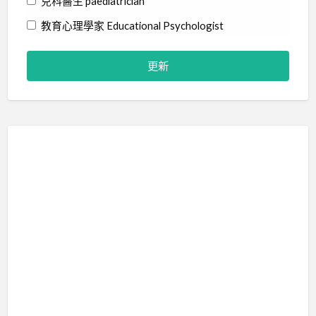
兒科醫生 paediatrician
教育心理學家 Educational Psychologist
物理治療師 Physiotherapist
社工 Social Worker
精神科醫生 Psychiatrist
職業治療師 Occupational Therapist
臨床心理學家 Clinical Psychologist
藝術治療師 Art Therapist
行為分析師 Certified Behavior Analyst
言語治療師 Speech Therapist
輔導員 Counsellor
音樂治療師 Music Therapist
治療訓練 Therapy Training