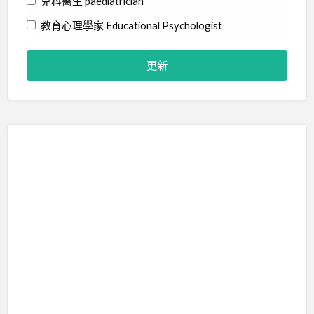
兒科醫生 paediatrician
教育心理學家 Educational Psychologist
物理治療師 Physiotherapist
社工 Social Worker
精神科醫生 Psychiatrist
職業治療師 Occupational Therapist
臨床心理學家 Clinical Psychologist
藝術治療師 Art Therapist
行為分析師 Certified Behavior Analyst
言語治療師 Speech Therapist
輔導員 Counsellor
音樂治療師 Music Therapist
治療訓練 Therapy Training