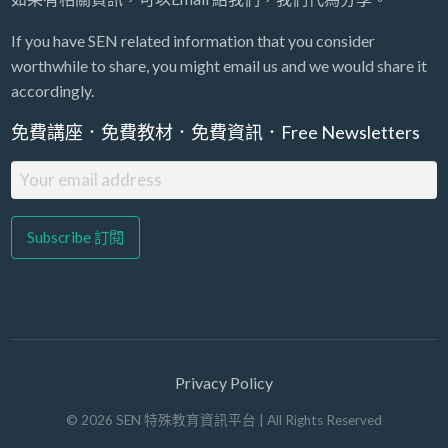
If you have SEN related information that you consider
worthwhile to share, you might email us and we would share it
accordingly.
免費講座．免費教材．免費資訊．Free Newsletters
Privacy Policy
©
2026
SEN 特殊教育資訊平台
| All Rights Reserved