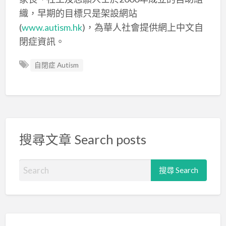
織，早期的目標只是架設網站
(
www.autism.hk
)，為華人社會提供網上中文自
閉症資訊。
自閉症 Autism
搜尋文章 Search posts
S
e
a
r
c