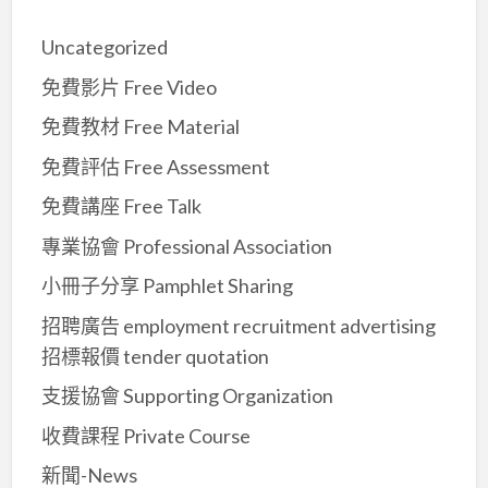
Uncategorized
免費影片 Free Video
免費教材 Free Material
免費評估 Free Assessment
免費講座 Free Talk
專業協會 Professional Association
小冊子分享 Pamphlet Sharing
招聘廣告 employment recruitment advertising
招標報價 tender quotation
支援協會 Supporting Organization
收費課程 Private Course
新聞-News