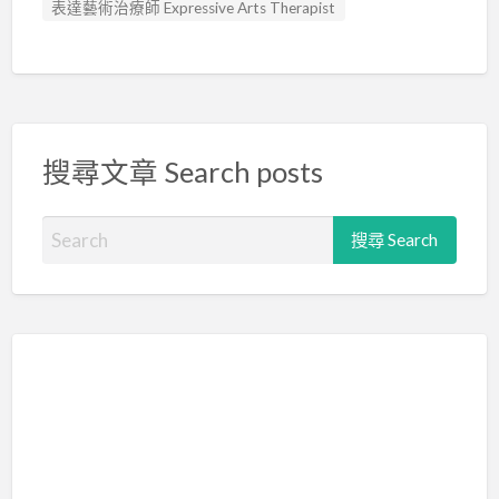
表達藝術治療師 Expressive Arts Therapist
搜尋文章 Search posts
S
e
a
r
c
h
f
o
r