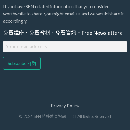
If you have SEN related information that you consider
worthwhile to share, you might email us and we would share it
accordingly.
免費講座．免費教材．免費資訊．Free Newsletters
Privacy Policy
©
2026
SEN 特殊教育資訊平台
| All Rights Reserved