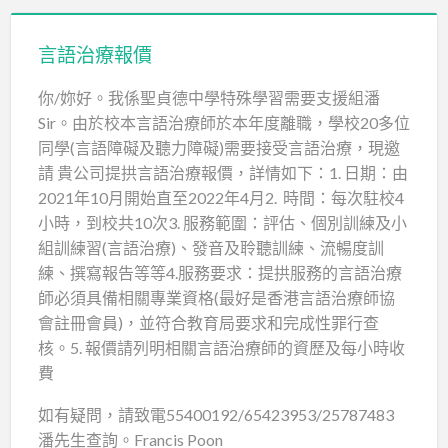
言語治療報價
你/妳好。我係聖貞德中學特殊學習需要支援組潘
Sir。由於校本言語治療師於本年度離職，學校20多位
同學(言語障礙及聽力障礙)需要接受言語治療，現邀
請 貴公司提拱言語治療報價，詳情如下：1. 日期：由
2021年10月開始直至2022年4月2. 時間：每次駐校4
小時，到校共10次3. 服務範圍：評估、個別訓練及小
組訓練習(言語治療)、發音及聆聽訓練、流暢度訓
練、撰寫報告等等4.服務要求：提拱服務的言語治療
師必須具備相關專業資格(最好是香港言語治療師協
會註冊會員)，並符合教育局要求和完成性罪行查
核。5. 報價請列明相關言語治療師的資歷及每小時收
費
如有疑問，請致電55400192/65423953/25787483
潘先生查詢。Francis Poon