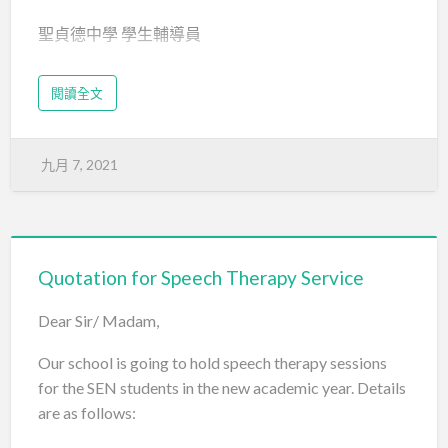
聖貞德中學 學生輔導員
tatpoon@cloud.sja.edu.hk
閱讀全文
九月 7, 2021
Quotation for Speech Therapy Service
Dear Sir/ Madam,
Our school is going to hold speech therapy sessions
for the SEN students in the new academic year. Details
are as follows: