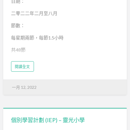
日期：
二零二二年二月至八月
節數：
每星期兩節，每節1.5小時
共48節
對象：
閱讀全文
有特殊學習需要的學生
人數：
一月 12, 2022
3-6人
師資：
個別學習計劃 (IEP) – 靈光小學
有至少三年或以上教授有特殊學習需要學生的經驗