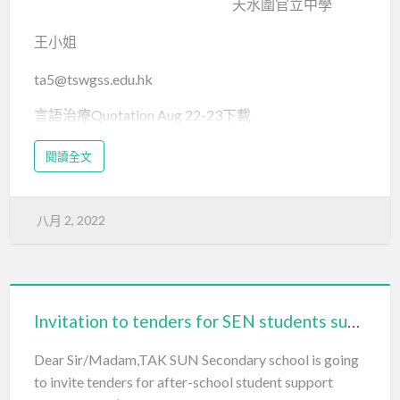
天水圍官立中學
王小姐
ta5@tswgss.edu.hk
言語治療Quotation Aug 22-23下載
閱讀全文
八月 2, 2022
Invitation to tenders for SEN students support services
Dear Sir/Madam,TAK SUN Secondary school is going
to invite tenders for after-school student support