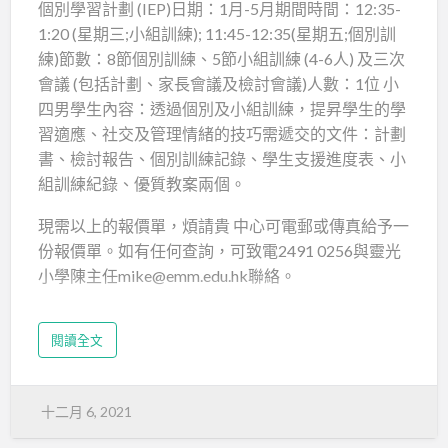
個別學習計劃 (IEP)日期：1月-5月期間時間：12:35-
教授形式：
1:20 (星期三;小組訓練); 11:45-12:35(星期五;個別訓
練)節數：8節個別訓練、5節小組訓練 (4-6人) 及三次
面授 (或停課期間提供網課)
會議 (包括計劃、家長會議及檢討會議)人數：1位 小
內容或要求：
四男學生內容：透過個別及小組訓練，提昇學生的學
習適應、社交及管理情緒的技巧需遞交的文件：計劃
・服務的訓練內容包括功課輔導、執行技巧及學習技
書、檢討報告、個別訓練記錄、學生支援進度表、小
巧訓練
組訓練紀錄、優質教案兩個。
・小組的進度由機構心理學家督導
現需以上的報價單，煩請貴 中心可電郵或傳真給予一
份報價單。如有任何查詢，可致電2491 0256與靈光
・計劃完結時需向學校及家長提供進度報告
小學陳主任mike@emm.edu.hk聯絡。
備注：學生實際人數按其後學生報名有所調節。中心
是否持有P咭，請於報價單上列明所用銀行。
閱讀全文
請於1月21日前提交，及後提交，將不予考慮。
謝謝！
十二月 6, 2021
新界鄉議局大埔區中學