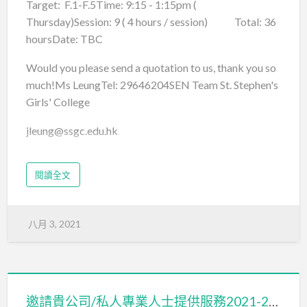
Target: F.1-F.5Time: 9:15 - 1:15pm (
Thursday)Session: 9 ( 4 hours / session) Total: 36
hoursDate: TBC
Would you please send a quotation to us, thank you so
much!Ms LeungTel: 29646204SEN Team St. Stephen's
Girls' College
jleung@ssgc.edu.hk
閱讀全文
八月 3, 2021
邀請貴公司/私人專業人士提供服務2021-2022報價書，內容包括：言語治療服務