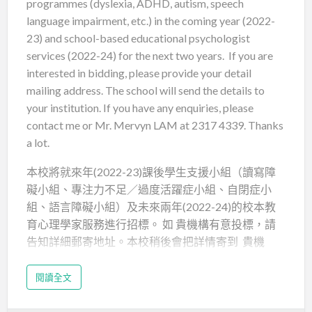
programmes (dyslexia, ADHD, autism, speech
language impairment, etc.) in the coming year (2022-
23) and school-based educational psychologist
services (2022-24) for the next two years. If you are
interested in bidding, please provide your detail
mailing address. The school will send the details to
your institution. If you have any enquiries, please
contact me or Mr. Mervyn LAM at 2317 4339. Thanks
a lot.
本校將就來年(2022-23)課後學生支援小組（讀寫障
礙小組、專注力不足／過度活躍症小組、自閉症小
組、語言障礙小組）及未來兩年(2022-24)的校本教
育心理學家服務進行招標。 如 貴機構有意投標，請
告知詳細郵寄地址。本校稍後會把詳情寄到 貴機
構。如有任何查詢，請致電 2317 4339 與施家祺老師
或林堅恆副校長聯絡。衷心感謝！Best
閱讀全文
Regards,Patrick SZESENCO TAK SUN Secondary
school