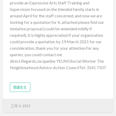
provide an Expressive Arts Staff Training and
Supervision focused on the blended family starts in
around April for the staff concerned, and now we are
looking for a quotation for it, attached please find our
tentative proposal (could be amended mildly if
required), it is highly appreciated if your organization
could provide a quotation by 19 March 2021 for our
consideration, thank you for your attention.For any
queries, you could contact me
direct.Regards,Jacqueline YEUNGSocial Worker The
Neighbourhood Advice-Action CouncilTel: 3141 7107
Attachment
閱讀全文
三月 4, 2021