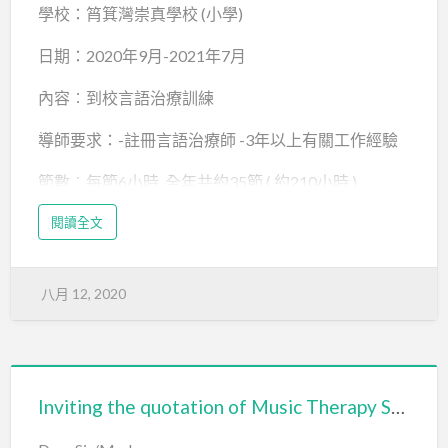
學校：筲箕灣崇真學校 (小學)
日期：2020年9月-2021年7月
內容︰到校言語治療訓練
導師要求：-註冊言語治療師 -3年以上有關工作經驗
節數︰每節6小時, 全年共約35節 ( 約210小時 )
閱讀全文
yee1@skwtts.edu.hk
http://sen.com.hk/wp-content/uploads/2020/08/言語
治療到校服務報價表skwtts.docx
八月 12, 2020
Inviting the quotation of Music Therapy Services (2020-2021)