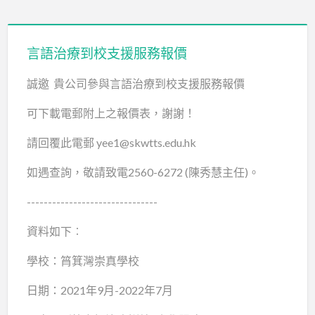
b. Nature of the problem
言語治療到校支援服務報價
c. Assessment
&n…
誠邀 貴公司參與言語治療到校支援服務報價
可下載電郵附上之報價表，謝謝！
請回覆此電郵 yee1@skwtts.edu.hk
如遇查詢，敬請致電2560-6272 (陳秀慧主任)。
-------------------------------
資料如下︰
學校：筲箕灣崇真學校
日期：2021年9月-2022年7月