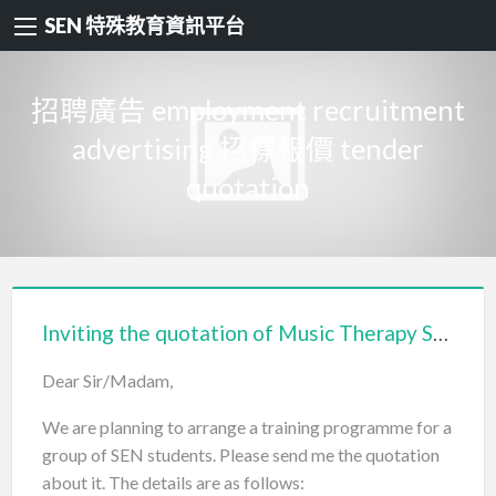
SEN 特殊教育資訊平台
招聘廣告 employment recruitment
advertising 招標報價 tender
quotation
Inviting the quotation of Music Therapy Services (2021-2022)
Dear Sir/Madam,
We are planning to arrange a training programme for a
group of SEN students. Please send me the quotation
about it. The details are as follows: