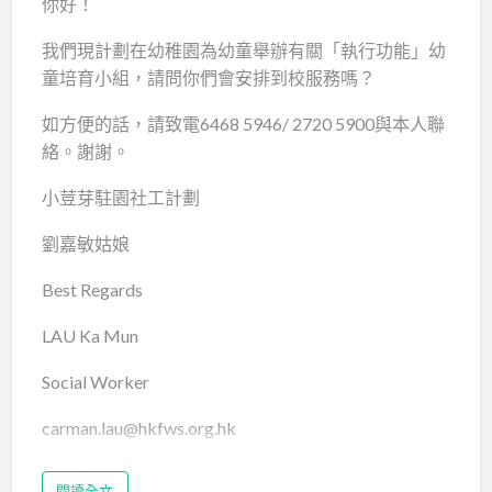
你好！
我們現計劃在幼稚園為幼童舉辦有關「執行功能」幼
童培育小組，請問你們會安排到校服務嗎？
如方便的話，請致電6468 5946/ 2720 5900與本人聯
絡。謝謝。
小荳芽駐園社工計劃
劉嘉敏姑娘
Best Regards
LAU Ka Mun
Social Worker
carman.lau@hkfws.org.hk
閱讀全文