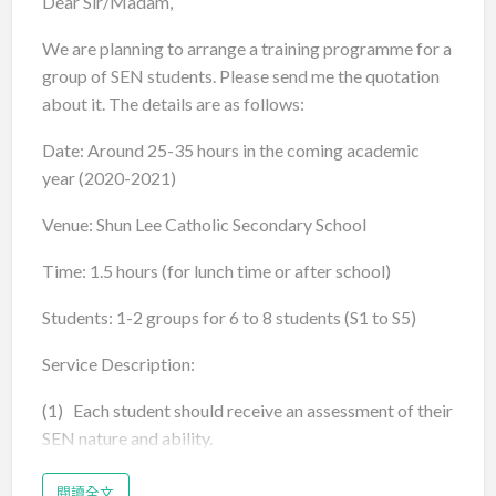
Dear Sir/Madam,
We are planning to arrange a training programme for a
group of SEN students. Please send me the quotation
about it. The details are as follows:
Date: Around 25-35 hours in the coming academic
year (2020-2021)
Venue: Shun Lee Catholic Secondary School
Time: 1.5 hours (for lunch time or after school)
Students: 1-2 groups for 6 to 8 students (S1 to S5)
Service Description:
(1) Each student should receive an assessment of their
SEN nature and ability.
(2) A comprehensive report on each student should be
閱讀全文