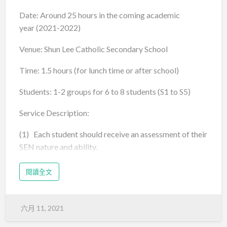
Date: Around 25 hours in the coming academic
year (2021-2022)
Venue: Shun Lee Catholic Secondary School
Time: 1.5 hours (for lunch time or after school)
Students: 1-2 groups for 6 to 8 students (S1 to S5)
Service Description:
(1) Each student should receive an assessment of their
SEN nature and ability.
(2) A comprehensive report on each student should be
閱讀全文
given to parents and teachers.
(3) Below is the list of the items included in the report:
六月 11, 2021
a. Background information