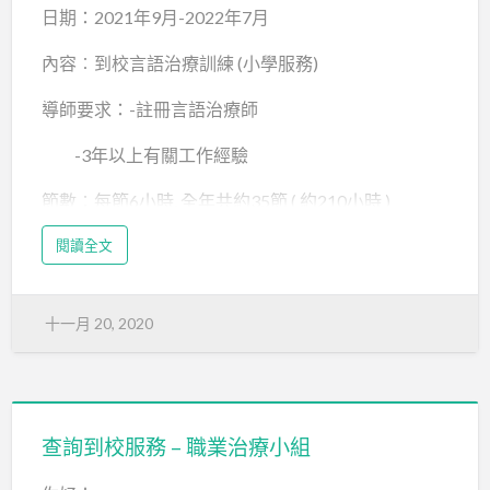
日期：2021年9月-2022年7月
內容︰到校言語治療訓練 (小學服務)
導師要求：-註冊言語治療師
-3年以上有關工作經驗
節數︰每節6小時, 全年共約35節 ( 約210小時 )
skwtts-_報價表下載
閱讀全文
十一月 20, 2020
查詢到校服務 – 職業治療小組