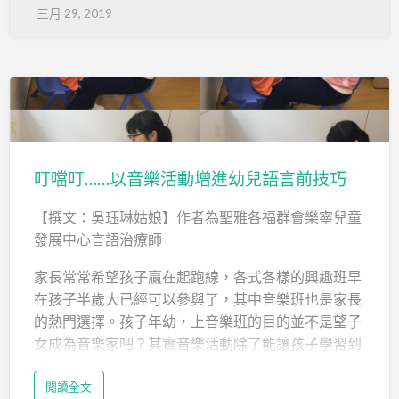
三月 29, 2019
慮，繼而出現選擇性緘默症。」
傅子健醫生
除學太多語言外，小孩若被過分保護，亦會導致
選擇性緘默症。傅子健指，若父母過分保護小孩，會
令其失去自立能力，上學後難以獨自適應新環境；他
接觸過的選擇性緘默症個案…
叮噹叮……以音樂活動增進幼兒語言前技巧
【撰文：吳珏琳姑娘】作者為聖雅各福群會樂寧兒童
發展中心言語治療師
家長常常希望孩子贏在起跑線，各式各樣的興趣班早
在孩子半歲大已經可以參與了，其中音樂班也是家長
的熱門選擇。孩子年幼，上音樂班的目的並不是望子
女成為音樂家吧？其實音樂活動除了能讓孩子學習到
唱歌或演奏的能力，也是讓孩子發展語言前技能的一
閱讀全文
個好媒介！