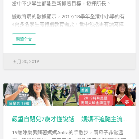
當中不少學生都能重新抓着目標，發揮所長。
校。
據教育局的數據顯示，2017/18學年全港中小學約有
Ellen坦言，作為父母聽到壞消息，當然會不開心，甚
4萬多名學生有特別教育需要，當中包括患有讀寫障
至半信半疑，但很快她便面對現實。
礙、過度活躍症、言語障礙及自閉症等。
與其自怨自艾，不如把握時…
閱讀全文
近年，不少家長有感本港的填鴨式教育及競爭文化，
令學生承受不少壓力，對SEN孩子更是苦不堪言，因
而寧可送孩子到海外升學，希望可以令他們重拾自
五月 30, 2019
信。
家長張太的兒子既是資優，同時患讀寫障礙和專注力
不足ADHD，去年決定到英國升學。「當地學校會保
障SEN學生，更有專責部門跟進。我們申請時如實報
備兒子的情況，校方很熱心提供協助，也沒有影響入
讀機會。」
嚴重自閉兒7歲才懂說話 媽媽不追隨主流教出高球金牌選手
她坦言在香港，孩子要努力配合制度；但在當地，是
19歲陳樂男翹著媽媽Anita的手散步，兩母子非常溫
制度配合孩子的學習需要。「校方經評估後，建議為