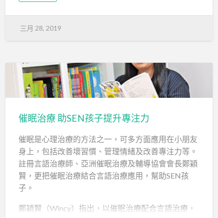
先解釋一下甚麼是語言前技能吧！語言前技能就是兒
童能明白別人的說話或自己說話前所建立的技巧，包
三月 28, 2019
括建立溝通的基礎和探索世界的能力。以下讓我來介
紹兩個可提升語言前技能的簡單音樂活動吧！
語言前技能（一）共同專注
溝通是需要兩個人一起談及相同的事情才能成事的，
如果一個人在說：「我好口渴」，但另一個人說：
「我頭先搭巴士」，明顯他們並非在進行有效的溝
催眠治療 助SEN孩子提升專注力
通。因此孩子也要建立與其他人專注於同一個活動的
能力！
催眠是心理治療的方法之一，可多方面應用在小朋友
音樂活動：咚咚四圍打
身上，包括改善壞習慣、管理情緒及改善專注力等。
註冊言語治療師、亞洲催眠治療及輔導協會會長鄭穎
咚咚四圍打
賢，更把催眠治療結合言語治療應用，幫助SEN孩
孩子拿著鼓棍，大人拿著鼓。先把鼓放在孩子前面，
子。
讓他練習一下如何用鼓棍打鼓，之後大人把鼓與孩子
的距離拉遠，要孩子留意大人把鼓移到那裡才打下
鄭穎賢（Wincy）指出，以催眠治療配合言語治療，