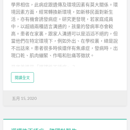
學界相信，此病症跟遺傳及環境因素有莫大關係。環
境因素方面，經常轉換新環境，如新移民面對新生
活，亦有機會誘發病症。研究更發現，若家庭成員
中，以超過兩種語言溝通的，孩童的發病率亦會較
高。患者在家裏，跟家人溝通可以是滔滔不絕的，但
當他們在特定環境下，例如外出、在學校裏，總是說
不出話來。患者很多時侯還伴有焦慮症，發病時，出
現口乾、肌肉繃緊、作嘔和肚痛等徵狀。
是害羞還是「選擇性不語症」？
小朋友在學期初，因難以適應新環境而不願說
閱讀全文
話，這個很普遍。但撇除開學的適應期，若症狀持續
一個月以上，以至影響小朋友的學習和社交，家長便
切勿掉以輕心。若確診患上「選擇性不語症」，應把
五月 15, 2020
握小學階段的黃金治療期。否則，患者升上中學，會
出現社交障礙，影響學習成績。長大後，口齒亦會欠
缺伶俐，不擅社交。治療…