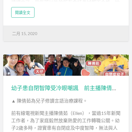
讀課文了。四年班以後的所有會話考試都不合格，她
不能在老師及同學前誦讀，當時媽媽及學校都不在意
閱讀全文
她的問題，沒有調息，拉低總體分數。
其後，同學亦習慣了她不說話的現象，爭着幫她回應
二月 15, 2020
老師或跟她「寫紙仔」來溝通。媽媽有時亦很憤怒，
覺得小美刻意對抗，沒有禮貌，用不說話來玩弄及操
控成人。
我們診斷小美…
幼子患自閉智障受冷眼嘲諷 前主播陳倩茹辭工讀言語治療：盼兒自力更新
▲ 陳倩茹為兒子修讀言語治療課程。
前有線電視新聞主播陳倩茹（Ellen），當過15年新聞
工作者，為了家庭毅然放棄熱愛的工作轉職公關。幼
子2歲多時，證實患有自閉症及中度智障，無法與人