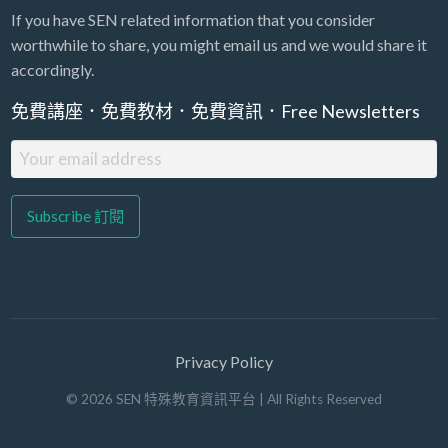
If you have SEN related information that you consider
worthwhile to share, you might email us and we would share it
accordingly.
免費講座．免費教材．免費資訊．Free Newsletters
Privacy Policy
©
2026
SEN 特殊教育資訊平台
| All Rights Reserved