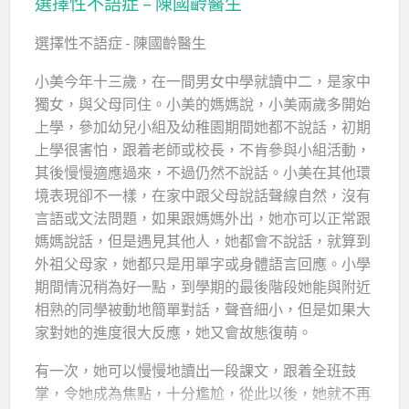
選擇性不語症 – 陳國齡醫生
選擇性不語症 - 陳國齡醫生
小美今年十三歲，在一間男女中學就讀中二，是家中
獨女，與父母同住。小美的媽媽說，小美兩歲多開始
上學，參加幼兒小組及幼稚園期間她都不說話，初期
上學很害怕，跟着老師或校長，不肯參與小組活動，
其後慢慢適應過來，不過仍然不說話。小美在其他環
境表現卻不一樣，在家中跟父母說話聲線自然，沒有
言語或文法問題，如果跟媽媽外出，她亦可以正常跟
媽媽說話，但是遇見其他人，她都會不說話，就算到
外祖父母家，她都只是用單字或身體語言回應。小學
期間情況稍為好一點，到學期的最後階段她能與附近
相熟的同學被動地簡單對話，聲音細小，但是如果大
家對她的進度很大反應，她又會故態復萌。
有一次，她可以慢慢地讀出一段課文，跟着全班鼓
掌，令她成為焦點，十分尷尬，從此以後，她就不再