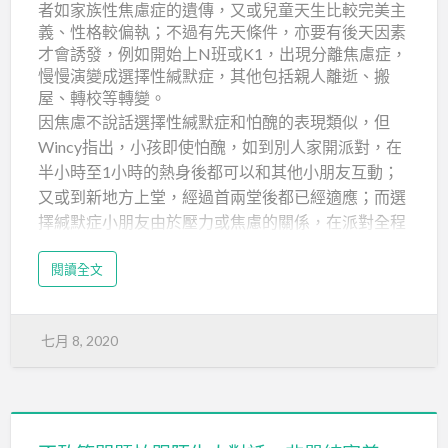
者如家族性焦慮症的遺傳，又或兒童天生比較完美主
義、性格較偏執；不過有先天條件，亦要有後天因素
才會誘發，例如開始上N班或K1，出現分離焦慮症，
慢慢演變成選擇性緘默症，其他包括親人離逝、搬
屋、轉校等轉變。
因焦慮不說話選擇性緘默症和怕醜的表現類似，但
Wincy指出，小孩即使怕醜，如到別人家開派對，在
半小時至1小時的熱身後都可以和其他小朋友互動；
又或到新地方上堂，經過首兩堂後都已經適應；而選
擇緘默症小朋友由於壓力或焦慮的關係，在派對全程
只可跟家人小聲說話，不會與其他人說話，「此症的
閱讀全文
定義為，當小朋友到一個新環境，第二個月起計，一
整個月都有需要說話而不說話的情況發生，而這情況
在特定情景下出現，在另一些情景又可以正常說話，
七月 8, 2020
就會懷疑患上選擇性緘默症。」
系統減敏法拾回自信不少人以為當小孩成長，不說…