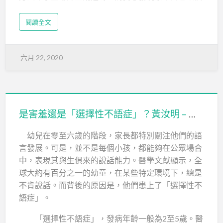
都有呢個病。」
閱讀全文
病發時完全不能說話
Wincy表示，自己去到實習時又再次病發。「我見心
六月 22, 2020
理醫生才知道自己有選擇性緘默症，而且從小學一年
級已經有病。選擇性緘默症是焦慮症的一種，病發時
會完全講唔到嘢，好像『棘住咗』咁，病人會覺得自
己成個人『硬咗』，小朋友會出現流汗…
是害羞還是「選擇性不語症」？黃汝明 – 精神科醫生
幼兒在零至六歲的階段，家長都特別關注他們的語
言發展。可是，並不是每個小孩，都能夠在公眾場合
中，表現其與生俱來的說話能力。醫學文獻顯示，全
球大約有百分之一的幼童，在某些特定環境下，總是
不肯說話。而背後的原因是，他們患上了「選擇性不
語症」。
「選擇性不語症」，發病年齡一般為2至5歲。醫