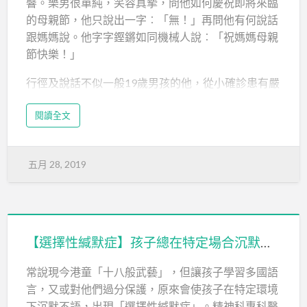
韾。樂男很單純，笑容真摰，問他如何慶祝即將來臨
他加長考試時間，並因應他的個別情況作不同調適。
的母親節，他只說出一字︰「無！」再問他有何說話
其實不少在香港教育下感挫敗的孩子，去了外國都可
跟媽媽說。他字字鏗鏘如同機械人說︰「祝媽媽母親
以讀得很出色。」
節快樂！」
共融校園
行徑及說話不似一般19歲男孩的他，從小確診患有嚴
Hopeland Academic教育中心大衞叔叔指出，英國
重自閉症及智障，說話能力尤其弱，至7歲時才懂說
Office of Standards in Education曾向當…
閱讀全文
話。媽媽Anita表示兒子比別人成長慢，按自己的進
程成長。
▲ 19歲的陳樂男與媽媽Anita感情要好。（曾有為
五月 28, 2019
攝）
嚴重自閉智障兒
兒子小時候不懂說話，至1、2歲也沒有言語能力，1
【選擇性緘默症】孩子總在特定場合沉默？可能是因為學了太多語言
歲多時只愛圓形的物件，如波、車輪、杯等等，很喜
歡看它們在轉。當時帶兒子看醫生排期評估，被診斷
常說現今港童「十八般武藝」，但讓孩子學習多國語
出有嚴重自閉症及智障。
言，又或對他們過分保護，原來會使孩子在特定環境
下沉默不語，出現「選擇性緘默症」。精神科專科醫