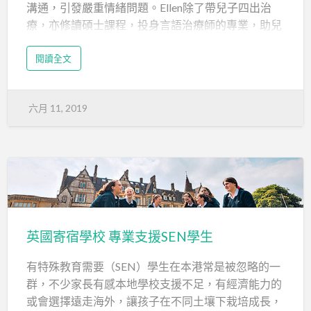
溝通，引發嚴重情緒問題。Ellen除了帶兒子四出治
療，亦修讀碩士課程，投身言語治療師的專業，助兒
子改善行為問題。
閱讀全文
育有一對分別13及10歲兒子的Ellen，於1993年加入
有線電視新聞，任職記者及主播，直至2008年，為了
騰出更多時間照顧當時1歲多的大仔，轉職至大學任
六月 11, 2019
公關。Ellen表示，大仔天資聰穎，1歲已可以簡單短
句對答，上學後成績亦一直名列前矛，毋須父母擔
憂。
▲ Ellen形容，患有自閉症的幼子像是活在自己的世
界。（受訪者提供）
不久後，細仔出生，雖然至2歲仍未懂說話，但Ellen
英國寄宿學校 專業支援SEN學生
一直以為他只是發展速度較慢。後來發現他不時自
有特殊教育需要（SEN）學生在本港常是被忽略的一
轉、叫他也不理會人，無緣無故又發脾氣，在街上滾
群，不少家長有感本地學校支援不足，有經濟能力的
地等。與母嬰健康院醫生和護士會面後，細仔在兩歲
或會選擇遠走海外，讓孩子在不同土壤下栽培成長，
半確定有自閉症傾向及中度智障，3歲便入讀特殊學