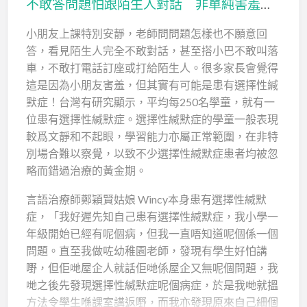
不敢答問題怕跟陌生人對話 非單純害羞 有機會患上選擇性緘默症
小朋友上課特別安靜，老師問問題怎樣也不願意回
答，看見陌生人完全不敢對話，甚至搭小巴不敢叫落
車，不敢打電話訂座或打給陌生人。很多家長會覺得
這是因為小朋友害羞，但其實有可能是患有選擇性緘
默症！台灣有研究顯示，平均每250名學童，就有一
位患有選擇性緘默症。選擇性緘默症的學童一般表現
較爲文靜和不起眼，學習能力亦屬正常範圍，在非特
別場合難以察覺，以致不少選擇性緘默症患者均被忽
略而錯過治療的黃金期。
言語治療師鄭穎賢姑娘 Wincy本身患有選擇性緘默
症，「我好遲先知自己患有選擇性緘默症，我小學一
年級開始已經有呢個病，但我一直唔知道呢個係一個
問題。直至我做咗幼稚園老師，發現有學生好怕講
嘢，但佢哋屋企人就話佢哋係屋企又無呢個問題，我
哋之後先發現選擇性緘默症呢個病症，於是我哋就搵
方法令學生喺課室講返嘢，而我亦發現原來自己細個