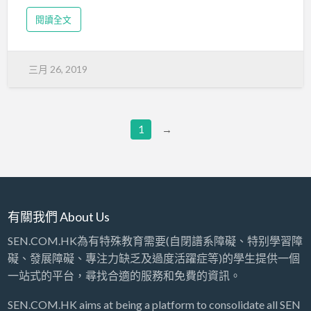
去。如孩子能留意鼓的位置，大人可以同時唱歌，要
較多與自信心及專注力相關。「有些專注力不足或過
孩子在歌曲中特定位置…
閱讀全文
度活躍的小朋友，在接受言語治療時往往難以專注，
需要額外的時間令他們冷靜下來。有時一堂50分鐘，
卻要用上10至15分鐘才能讓孩子冷靜，會浪費課堂時
三月 26, 2019
間，這時便會應用一些催眠技巧，幫助他們縮短冷靜
時間，提升學習效益。」她強調，課堂安排會較彈
性，言語治療及催眠治療會佔不同的比重，視乎小朋
友當時的需要。
1
→
Wincy笑言，有家長知道她在課堂上會應用催眠技
巧，常開玩笑說「最好彈一彈手指便令孩子乖乖坐定
定或自動收聲」，不過，她強調以上情況是絕不可能
發生！
有關我們 About Us
加入催眠暗示
SEN.COM.HK為有特殊教育需要(自閉譜系障礙、特别學習障
礙、發展障礙、專注力缺乏及過度活躍症等)的學生提供一個
對於因社交或情緒問題而尋求催眠輔導的孩子，
一站式的平台，尋找合適的服務和免費的資訊。
Wincy會先讓家長了解催眠是甚麼，再與小朋友傾談
互動，看看是否適合，或應以哪一種方法提供協助。
SEN.COM.HK aims at being a platform to consolidate all SEN