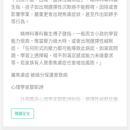
Anita當刻心情低落，甚至埋怨︰「為何是我？」不
生指，孩子如出現選擇性沉默絕不能輕視，因除或會
過，個性樂觀的她，３天後已醒過來，積極面對。她
影響學業，嚴重更會出現焦慮症狀，甚至作出如鎅手
一直喜歡小朋友，充滿耐性，明白每個孩子不一樣，
等行為。
不用比較。然而，照顧自閉兒，媽媽回想最困難是溝
通。
精神科專科醫生傅子健指，一般而言小孩的學習
能力很高，惟當壓力過大時，或會出現選擇性緘默
丈夫為兒子改花名是「小暴龍」，他沒有語言能力，
症，「任何形式的壓力都可能導致此病症，如家庭問
經常以哭鬧表達情緒，加上自閉孩子有固執個性，像
題、學習上遇障礙，得不到滿足感或能力未達要求
是平日外出行走的路線不一樣，他會不接受，可以哭
等，若家族有人曾患焦慮症也會增加風險。」
上半小時。他曾經有一段短時期會…
屬焦慮症 被過分保護會致病
心理學家鄒凱詩
註冊臨床心理學家鄒凱詩則指，選擇性緘默症屬
焦慮症一種，患者的說話能力沒有問題，但會在特定
場合沉默，包括學校或在新的學習環境與新同學接
閱讀全文
觸，而且情況持續1個月及會影響日常生活，「若小
孩在小時候學太多語言，或會令小孩感壓力而有焦