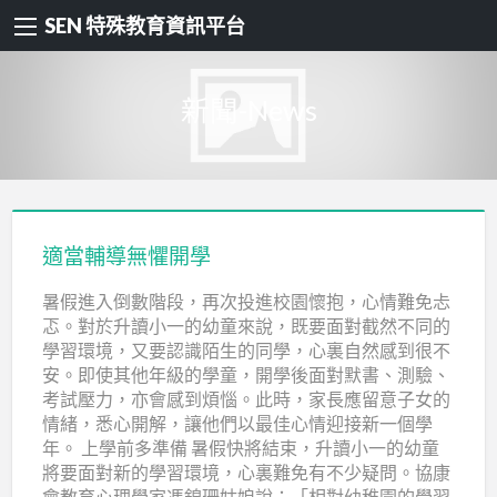
SEN 特殊教育資訊平台
新聞-News
適當輔導無懼開學
暑假進入倒數階段，再次投進校園懷抱，心情難免忐
忑。對於升讀小一的幼童來說，既要面對截然不同的
學習環境，又要認識陌生的同學，心裏自然感到很不
安。即使其他年級的學童，開學後面對默書、測驗、
考試壓力，亦會感到煩惱。此時，家長應留意子女的
情緒，悉心開解，讓他們以最佳心情迎接新一個學
年。 上學前多準備 暑假快將結束，升讀小一的幼童
將要面對新的學習環境，心裏難免有不少疑問。協康
會教育心理學家馮錦珊姑娘說：「相對幼稚園的學習