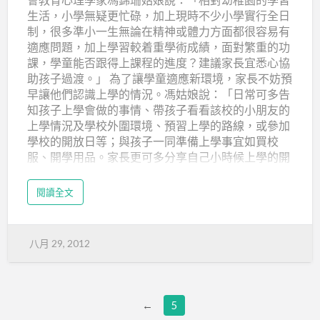
生活，小學無疑更忙碌，加上現時不少小學實行全日
制，很多準小一生無論在精神或體力方面都很容易有
適應問題，加上學習較着重學術成績，面對繁重的功
課，學童能否跟得上課程的進度？建議家長宜悉心協
助孩子過渡。」 為了讓學童適應新環境，家長不妨預
早讓他們認識上學的情況。馮姑娘說：「日常可多告
知孩子上學會做的事情、帶孩子看看該校的小朋友的
上學情況及學校外圍環境、預習上學的路線，或參加
學校的開放日等；與孩子一同準備上學事宜如買校
服、開學用品。家長更可多分享自己小時候上學的開
心點滴，讓孩子感到上學是件樂事。」 紓解學習壓力
不少在職人士在快將結束悠長假期前，會出現一些…
閱讀全文
八月 29, 2012
←
5