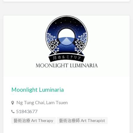
Moonlight Luminaria
Ng Tung Chai, Lam Tsuen
51843677
藝術治療 Art Therapy
藝術治療師 Art Therapist