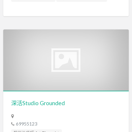
輔導員 Counsellor
深活Studio Grounded
69955123