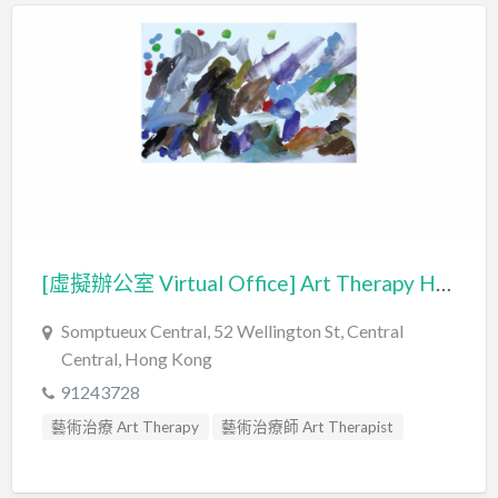
[虛擬辦公室 Virtual Office] Art Therapy Hong Kong
Somptueux Central, 52 Wellington St, Central
Central, Hong Kong
91243728
藝術治療 Art Therapy
藝術治療師 Art Therapist