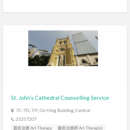
St. John’s Cathedral Counselling Service
7C-7D, 7/F, On Hing Building, Central
25257207
藝術治療 Art Therapy
藝術治療師 Art Therapist