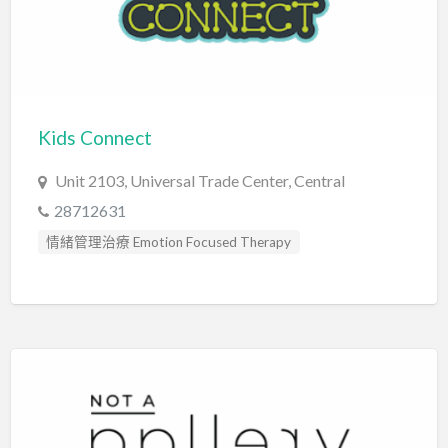
Kids Connect
Unit 2103, Universal Trade Center, Central
28712631
情緒管理治療 Emotion Focused Therapy
社交訓練 Social Skill Training
自閉症訓練 Autism Training
藝術治療師 Art Therapist
行為分析師 Certified Behavior Analyst
認知行為治療 Cognitive Behavioral Therapy