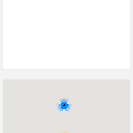
口吃訓練 Fluency Training
執行功能訓練 Executive Function Training
專注力失調過度活躍訓練 ADHD
情緒管理治療 Emotion Focused Therapy
感覺統合訓練 Sensory Integration
發音訓練 Articulation Training
社交訓練 Social Skill Training
自閉症訓練 Autism Training
藝術治療 Art Therapy
認知行為治療 Cognitive Behavioral Therapy
讀寫障礙訓練 Dyslexia
4
遊戲治療 Game Therapy
音樂治療 Music Therapy