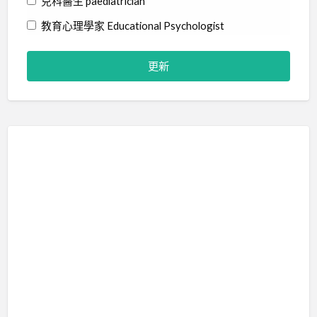
兒科醫生 paediatrician
教育心理學家 Educational Psychologist
物理治療師 Physiotherapist
社工 Social Worker
精神科醫生 Psychiatrist
職業治療師 Occupational Therapist
臨床心理學家 Clinical Psychologist
藝術治療師 Art Therapist
行為分析師 Certified Behavior Analyst
言語治療師 Speech Therapist
輔導員 Counsellor
音樂治療師 Music Therapist
治療訓練 Therapy Training