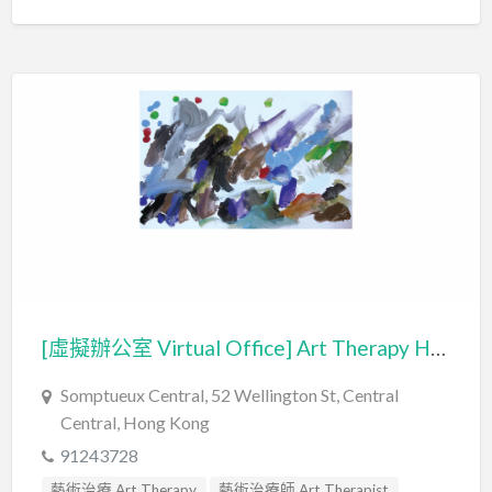
[虛擬辦公室 Virtual Office] Art Therapy Hong Kong
Somptueux Central, 52 Wellington St, Central
Central, Hong Kong
91243728
藝術治療 Art Therapy
藝術治療師 Art Therapist