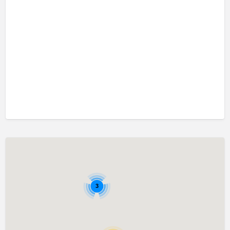
口吃訓練 Fluency Training
執行功能訓練 Executive Function Training
專注力失調過度活躍訓練 ADHD
情緒管理治療 Emotion Focused Therapy
感覺統合訓練 Sensory Integration
發音訓練 Articulation Training
社交訓練 Social Skill Training
自閉症訓練 Autism Training
藝術治療 Art Therapy
認知行為治療 Cognitive Behavioral Therapy
讀寫障礙訓練 Dyslexia
3
遊戲治療 Game Therapy
音樂治療 Music Therapy