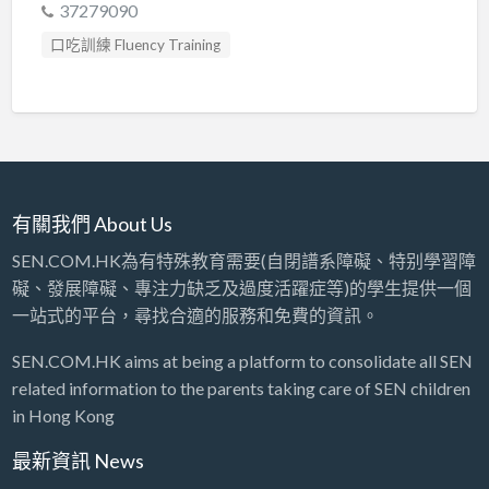
37279090
口吃訓練 Fluency Training
專注力失調過度活躍訓練 ADHD
專注力評估 ADHD Assessment
心理評估 Psychological Assessment
情緒管理治療 Emotion Focused Therapy
感覺統合訓練 Sensory Integration
有關我們 About Us
教育心理學家 Educational Psychologist
SEN.COM.HK為有特殊教育需要(自閉譜系障礙、特别學習障
物理治療師 Physiotherapist
礙、發展障礙、專注力缺乏及過度活躍症等)的學生提供一個
發音訓練 Articulation Training
一站式的平台，尋找合適的服務和免費的資訊。
社交訓練 Social Skill Training
社工 Social Worker
SEN.COM.HK aims at being a platform to consolidate all SEN
職業治療師 Occupational Therapist
related information to the parents taking care of SEN children
自閉症訓練 Autism Training
in Hong Kong
自閉症評估 Autism Assessment
藝術治療 Art Therapy
最新資訊 News
言語治療師 Speech Therapist