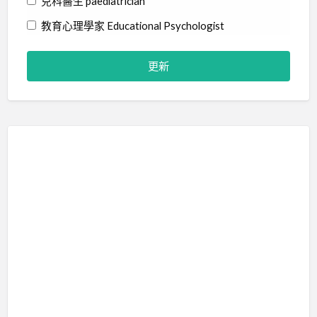
兒科醫生 paediatrician
教育心理學家 Educational Psychologist
物理治療師 Physiotherapist
社工 Social Worker
精神科醫生 Psychiatrist
職業治療師 Occupational Therapist
臨床心理學家 Clinical Psychologist
藝術治療師 Art Therapist
行為分析師 Certified Behavior Analyst
言語治療師 Speech Therapist
輔導員 Counsellor
音樂治療師 Music Therapist
治療訓練 Therapy Training