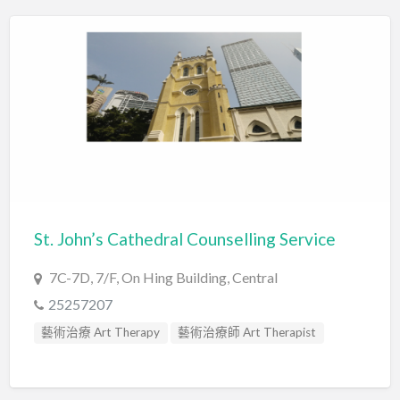
St. John’s Cathedral Counselling Service
7C-7D, 7/F, On Hing Building, Central
25257207
藝術治療 Art Therapy
藝術治療師 Art Therapist
輔導員 Counsellor