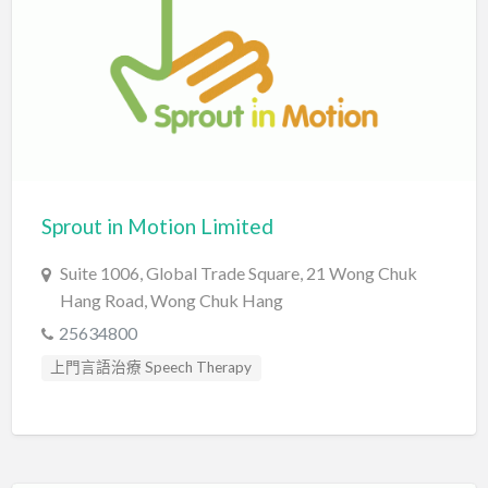
Sprout in Motion Limited
Suite 1006, Global Trade Square, 21 Wong Chuk
Hang Road, Wong Chuk Hang
25634800
上門言語治療 Speech Therapy
口吃訓練 Fluency Training
心理評估 Psychological Assessment
智力評估 IQ intelligence Assessment