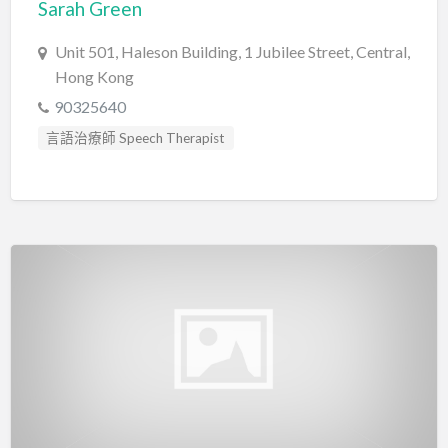
Sarah Green
Unit 501, Haleson Building, 1 Jubilee Street, Central,
Hong Kong
90325640
言語治療師 Speech Therapist
言語評估 Speech Assessment