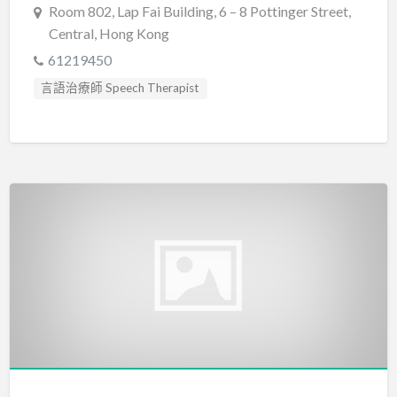
Room 802, Lap Fai Building, 6 – 8 Pottinger Street,
Central, Hong Kong
61219450
言語治療師 Speech Therapist
言語評估 Speech Assessment