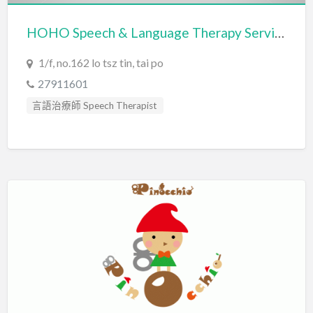
HOHO Speech & Language Therapy Services Limited
1/f, no.162 lo tsz tin, tai po
27911601
言語治療師 Speech Therapist
言語評估 Speech Assessment