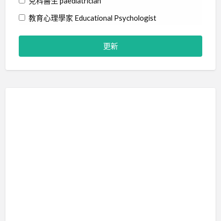
兒科醫生 paediatrician
教育心理學家 Educational Psychologist
物理治療師 Physiotherapist
社工 Social Worker
精神科醫生 Psychiatrist
職業治療師 Occupational Therapist
臨床心理學家 Clinical Psychologist
藝術治療師 Art Therapist
行為分析師 Certified Behavior Analyst
言語治療師 Speech Therapist
輔導員 Counsellor
音樂治療師 Music Therapist
治療訓練 Therapy Training