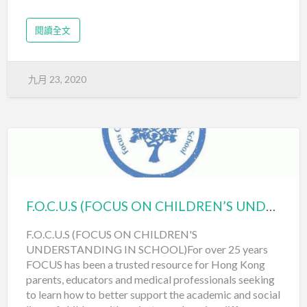
閱讀全文
九月 23, 2020
F.O.C.U.S (FOCUS ON CHILDREN’S UNDERSTANDING IN SCHOOL)
F.O.C.U.S (FOCUS ON CHILDREN'S
UNDERSTANDING IN SCHOOL)For over 25 years
FOCUS has been a trusted resource for Hong Kong
parents, educators and medical professionals seeking
to learn how to better support the academic and social