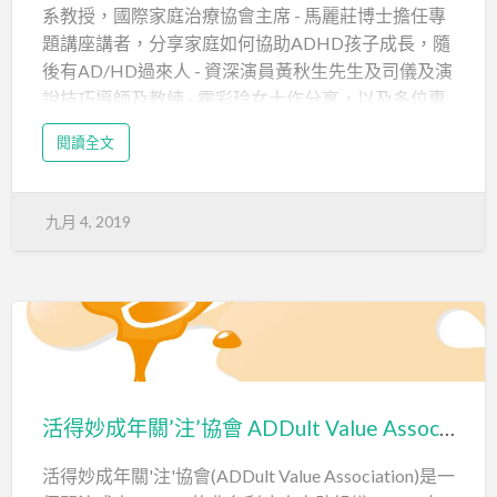
系教授，國際家庭治療協會主席 - 馬麗莊博士擔任專
題講座講者，分享家庭如何協助ADHD孩子成長，隨
後有AD/HD過來人 - 資深演員黃秋生先生及司儀及演
說技巧導師及教練 - 霍彩玲女士作分享，以及多位專
家分享如何協助和支援AD/HD學童及其家庭， 內容
閱讀全文
豐富實用，費用全免(需要交通安排除外)，歡迎各位
報名參加!有關當天研討會資料如下：
九月 4, 2019
日期 ： 2019年10月19日 (星期六)
時間 ： 10:30-17:45 (10:15開始登記)
地點 ： 香港教育大學大埔露屏路10號C-LP-11演
講廳
對象 ： 家長、老師、社工及對AD/HD有興趣的
人士
活得妙成年關’注’協會 ADDult Value Association
費用 ：…
活得妙成年關'注'協會(ADDult Value Association)是一