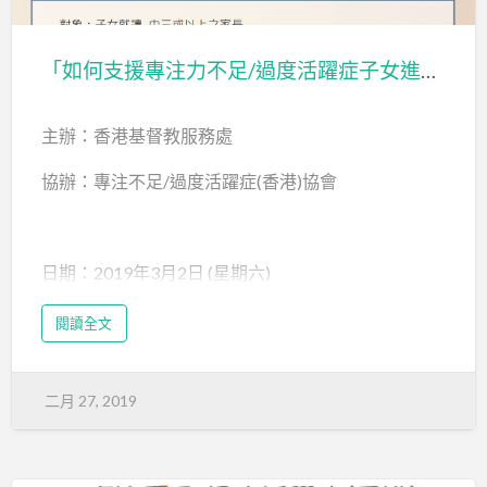
備兒子的情況，校方很熱心提供協助，也沒有影響入
讀機會。」
「如何支援專注力不足/過度活躍症子女進行生涯規劃」家長工作坊
她坦言在香港，孩子要努力配合制度；但在當地，是
制度配合孩子的學習需要。「校方經評估後，建議為
主辦：香港基督教服務處
他加長考試時間，並因應他的個別情況作不同調適。
其實不少在香港教育下感挫敗的孩子，去了外國都可
協辦：專注不足/過度活躍症(香港)協會
以讀得很出色。」
共融校園
日期：2019年3月2日 (星期六)
Hopeland Academic教育中心大衞叔叔指出，英國
時間：下午2：00至4：00 （1：45 開始登記）
Office of Standards in Education曾向當…
閱讀全文
地點：香港基督教服務處 總部地窖 (九龍尖沙咀加連
威老道33號)
二月 27, 2019
對象：子女就讀中三或以上的家長
內容：