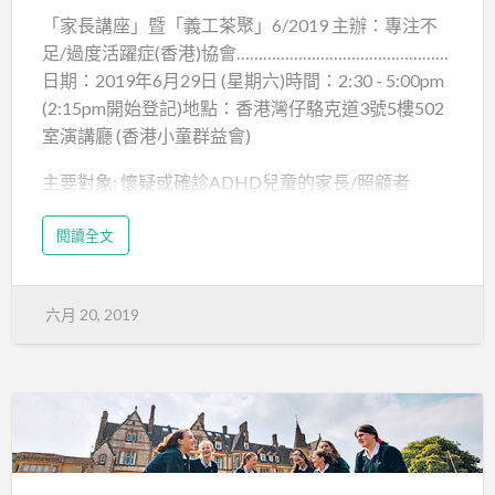
「家長講座」暨「義工茶聚」6/2019 主辦：專注不
足/過度活躍症(香港)協會…………………………………………
日期：2019年6月29日 (星期六)時間：2:30 - 5:00pm
(2:15pm開始登記)地點：香港灣仔駱克道3號5樓502
室演講廳 (香港小童群益會)
主要對象: 懷疑或確診ADHD兒童的家長/照顧者
專題講座: 「如何提升ADHD子女的自控能力」(2:30 -
閱讀全文
4:00pm)
講座內容 : 讓家長認識及掌握如何在家中協助ADHD
六月 20, 2019
子女訓練自控能力(包括情緒與行為)
講者 : 蘇玉芝博士 (葵涌醫院高級臨床心理學家)
義工茶聚 (4:00 - 5:00pm)
內容 : 讓會員義工了解協會目標、架構、發展方向及