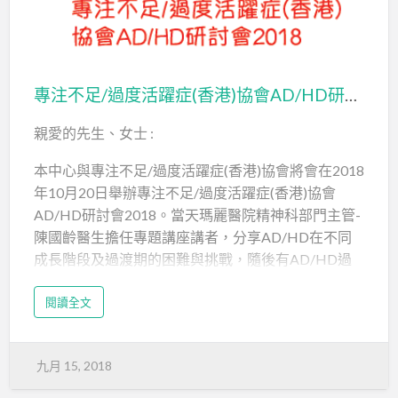
＊如何協助子女探索升學就業方向
＊了解ADHD症狀對青少年步入成年期的影響
專注不足/過度活躍症(香港)協會AD/HD研討會2018
＊了解不同升學就業出路
親愛的先生、女士 :
名額：50人 （先到先得）
本中心與專注不足/過度活躍症(香港)協會將會在2018
費用：全免
年10月20日舉辦專注不足/過度活躍症(香港)協會
AD/HD研討會2018。當天瑪麗醫院精神科部門主管-
截止報名日期：2019年2月28…
陳國齡醫生擔任專題講座講者，分享AD/HD在不同
成長階段及過渡期的困難與挑戰，隨後有AD/HD過
來人及其老闆分享在職場上的挑戰與機遇，以及多位
閱讀全文
專家分享如何協助和支援AD/HD學童及其家庭， 內
容豐富實用，費用全免(需要交通安排除外)，歡迎各
位報名參加!有關當天研討會資料如下：
九月 15, 2018
日期 ： 2018年10月20日 (星期六)