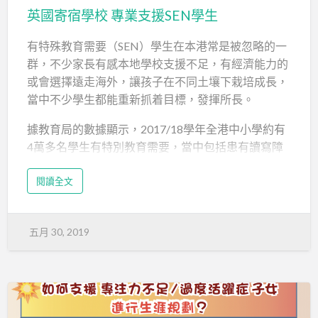
義工參與途徑
英國寄宿學校 專業支援SEN學生
名額 : 80名 (會員優先，報名從速，額滿即止)費用：
有特殊教育需要（SEN）學生在本港常是被忽略的一
全免
群，不少家長有感本地學校支援不足，有經濟能力的
網上報名 : https://forms.gle/9sddsUa9TU69rpph7截
或會選擇遠走海外，讓孩子在不同土壤下栽培成長，
止日期 : 2019年6月25日(星期二)
當中不少學生都能重新抓着目標，發揮所長。
電話查詢：63564053入會申請表格 :
據教育局的數據顯示，2017/18學年全港中小學約有
http://goo.gl/forms/CHsM94RjYfmsuBBW2 協會網
4萬多名學生有特別教育需要，當中包括患有讀寫障
址: http://www.adhd.org.hk
礙、過度活躍症、言語障礙及自閉症等。
閱讀全文
*成功申請之參加者將會以電郵確認 *
近年，不少家長有感本港的填鴨式教育及競爭文化，
令學生承受不少壓力，對SEN孩子更是苦不堪言，因
惡劣天氣安排：如於開始前2小時黑雨、八號或以上
而寧可送孩子到海外升學，希望可以令他們重拾自
五月 30, 2019
颱風訊號，則取消活動；一般下雨、黃雨、紅雨、一
信。
號、三…
家長張太的兒子既是資優，同時患讀寫障礙和專注力
不足ADHD，去年決定到英國升學。「當地學校會保
障SEN學生，更有專責部門跟進。我們申請時如實報