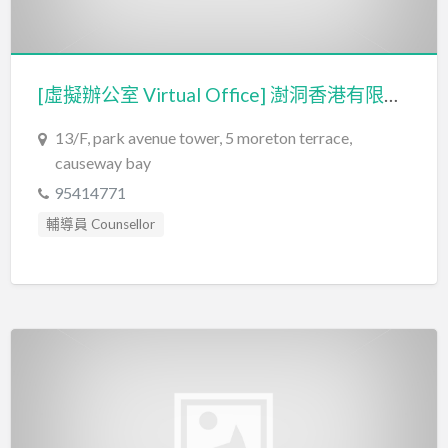
[虛擬辦公室 Virtual Office] 澍洞香港有限公司 TreeholeHK Limited (樹洞香港)
13/F, park avenue tower, 5 moreton terrace,
causeway bay
95414771
輔導員 Counsellor