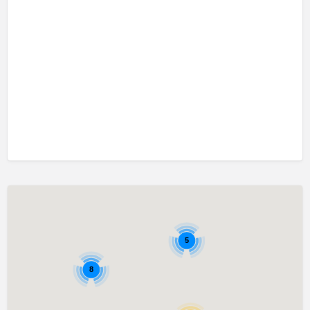
口吃訓練 Fluency Training
執行功能訓練 Executive Function Training
專注力失調過度活躍訓練 ADHD
情緒管理治療 Emotion Focused Therapy
感覺統合訓練 Sensory Integration
發音訓練 Articulation Training
社交訓練 Social Skill Training
自閉症訓練 Autism Training
藝術治療 Art Therapy
認知行為治療 Cognitive Behavioral Therapy
讀寫障礙訓練 Dyslexia
5
遊戲治療 Game Therapy
8
音樂治療 Music Therapy