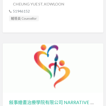
CHEUNG YUE ST, KOWLOON
51946152
輔導員 Counsellor
敍事繪畫治療學院有限公司 NARRATIVE DRAWING INTERVENTION INSTITUTE LIMITED