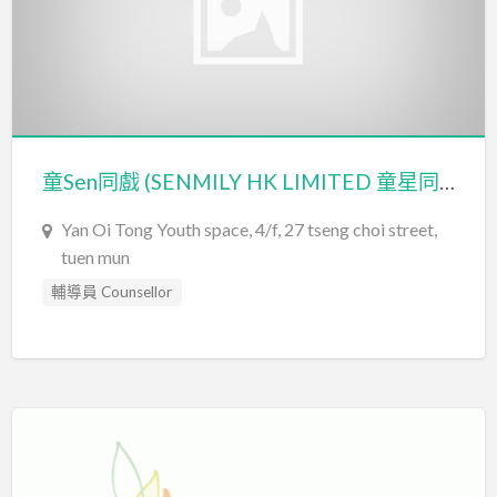
童Sen同戲 (SENMILY HK LIMITED 童星同戲有限公司)
Yan Oi Tong Youth space, 4/f, 27 tseng choi street,
tuen mun
輔導員 Counsellor