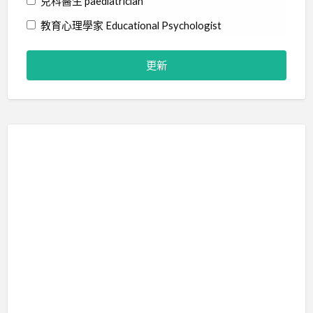
兒科醫生 paediatrician
教育心理學家 Educational Psychologist
物理治療師 Physiotherapist
社工 Social Worker
精神科醫生 Psychiatrist
職業治療師 Occupational Therapist
臨床心理學家 Clinical Psychologist
藝術治療師 Art Therapist
行為分析師 Certified Behavior Analyst
言語治療師 Speech Therapist
輔導員 Counsellor
音樂治療師 Music Therapist
治療訓練 Therapy Training