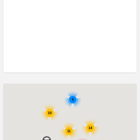
口吃訓練 Fluency Training
執行功能訓練 Executive Function Training
專注力失調過度活躍訓練 ADHD
情緒管理治療 Emotion Focused Therapy
感覺統合訓練 Sensory Integration
發音訓練 Articulation Training
社交訓練 Social Skill Training
自閉症訓練 Autism Training
藝術治療 Art Therapy
認知行為治療 Cognitive Behavioral Therapy
5
讀寫障礙訓練 Dyslexia
10
遊戲治療 Game Therapy
14
音樂治療 Music Therapy
11