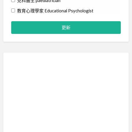
兒科醫生 paediatrician
教育心理學家 Educational Psychologist
物理治療師 Physiotherapist
社工 Social Worker
精神科醫生 Psychiatrist
職業治療師 Occupational Therapist
臨床心理學家 Clinical Psychologist
藝術治療師 Art Therapist
行為分析師 Certified Behavior Analyst
言語治療師 Speech Therapist
輔導員 Counsellor
音樂治療師 Music Therapist
治療訓練 Therapy Training