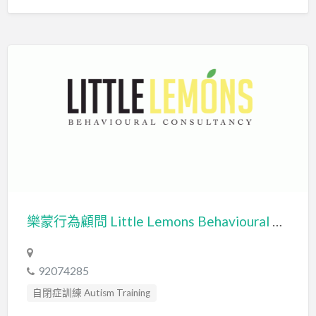
樂蒙行為顧問 Little Lemons Behavioural Consultancy
92074285
自閉症訓練 Autism Training
行為分析師 Certified Behavior Analyst