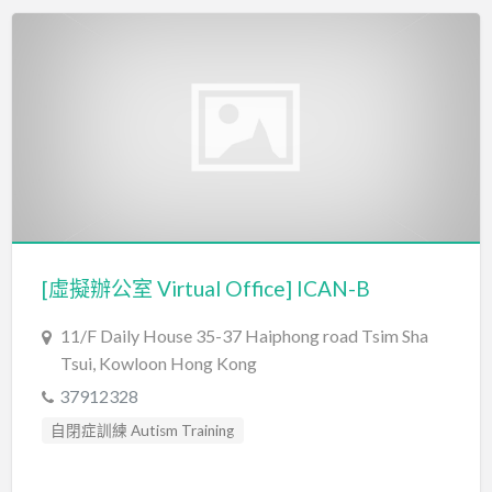
[虛擬辦公室 Virtual Office] ICAN-B
11/F Daily House 35-37 Haiphong road Tsim Sha
Tsui, Kowloon Hong Kong
37912328
自閉症訓練 Autism Training
行為分析師 Certified Behavior Analyst