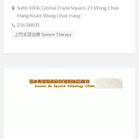
Suite 1006, Global Trade Square, 21 Wong Chuk
Hang Road, Wong Chuk Hang
25634800
上門言語治療 Speech Therapy
口吃訓練 Fluency Training
心理評估 Psychological Assessment
智力評估 IQ intelligence Assessment
發音訓練 Articulation Training
臨床心理學家 Clinical Psychologist
自閉症訓練 Autism Training
言語治療師 Speech Therapist
言語評估 Speech Assessment